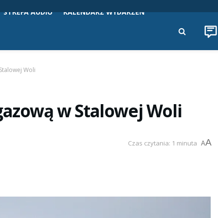
STREFA AUDIO
KALENDARZ WYDARZEŃ
Stalowej Woli
gazową w Stalowej Woli
A
Czas czytania: 1 minuta
A