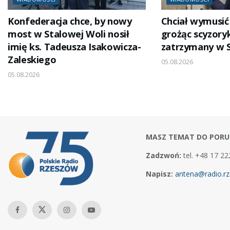
Konfederacja chce, by nowy
Chciał wymusić 
most w Stalowej Woli nosił
grożąc scyzory
imię ks. Tadeusza Isakowicza-
zatrzymany w S
Zaleskiego
05.08.2026
05.08.2026
MASZ TEMAT DO PORU
Zadzwoń:
tel. +48 17 22
Napisz:
antena@radio.rz