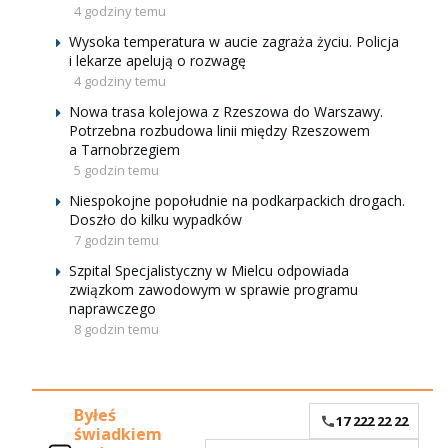
4 godziny temu
Wysoka temperatura w aucie zagraża życiu. Policja
i lekarze apelują o rozwagę
4 godziny temu
Nowa trasa kolejowa z Rzeszowa do Warszawy.
Potrzebna rozbudowa linii między Rzeszowem
a Tarnobrzegiem
5 godzin temu
Niespokojne popołudnie na podkarpackich drogach.
Doszło do kilku wypadków
7 godzin temu
Szpital Specjalistyczny w Mielcu odpowiada
związkom zawodowym w sprawie programu
naprawczego
8 godzin temu
Byłeś
17 222 22 22
świadkiem