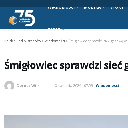
WIADOMOŚCI
MUZYKA
SPORT
RADIO
Polskie Radio Rzeszów
>
Wiadomości
>
Śmigłowiec sprawdzi sieć gazową w 
Śmigłowiec sprawdzi sieć 
Dorota Wilk
10 kwietnia 2024 - 07:59
Wiadomości