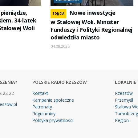
pieniądze,
Nowe inwestycje
ZDJĘCIA
kiem. 34-latek
w Stalowej Woli. Minister
talowej Woli
Funduszy i Polityki Regionalnej
odwiedziła miasto
04.08.2026
SZENIA?
POLSKIE RADIO RZESZÓW
LOKALNIE
2 22 22
Kontakt
Rzeszów
Kampanie społeczne
Przemyśl
eszow.pl
Patronaty
Stalowa Wo
Regulaminy
Tarnobrze
Polityka prywatności
Region