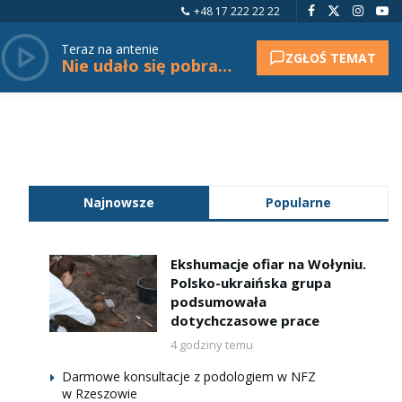
+48 17 222 22 22
Teraz na antenie
ZGŁOŚ TEMAT
Nie udało się pobrać tytułu.
Najnowsze
Popularne
Ekshumacje ofiar na Wołyniu.
Polsko-ukraińska grupa
podsumowała
dotychczasowe prace
4 godziny temu
Darmowe konsultacje z podologiem w NFZ
w Rzeszowie