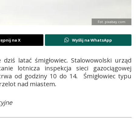
Fot. pixabay.com
ępnij na X
Wyślij na WhatsApp
 dziś latać śmigłowiec. Stalowowolski urząd
nie lotnicza inspekcja sieci gazociągowej
otrwa od godziny 10 do 14. Śmigłowiec typu
rzelot nad miastem.
cyjne