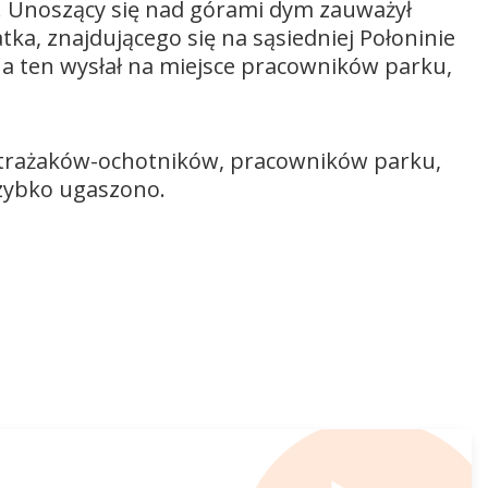
w. Unoszący się nad górami dym zauważył
a, znajdującego się na sąsiedniej Połoninie
 a ten wysłał na miejsce pracowników parku,
ji strażaków-ochotników, pracowników parku,
zybko ugaszono.
Używaj