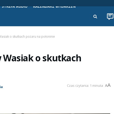
STREFA AUDIO
KALENDARZ WYDARZEŃ
asiak o skutkach pożaru na połoninie
 Wasiak o skutkach
A
Czas czytania: 1 minuta
A
ia