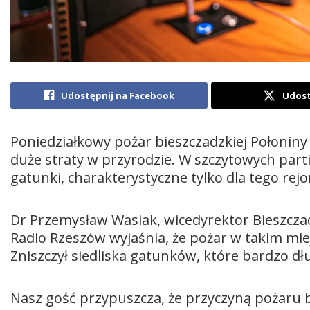
Udostępnij na Facebook
Udost
Poniedziałkowy pożar bieszczadzkiej Połoni
duże straty w przyrodzie. W szczytowych part
gatunki, charakterystyczne tylko dla tego rej
Dr Przemysław Wasiak, wicedyrektor Bieszcza
Radio Rzeszów wyjaśnia, że pożar w takim miej
Zniszczył siedliska gatunków, które bardzo dł
Nasz gość przypuszcza, że przyczyną pożaru b