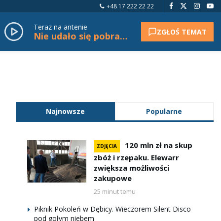
+48 17 222 22 22
Teraz na antenie
ZGŁOŚ TEMAT
Nie udało się pobrać tytułu.
Najnowsze
Popularne
120 mln zł na skup
ZDJĘCIA
zbóż i rzepaku. Elewarr
zwiększa możliwości
zakupowe
25 minut temu
Piknik Pokoleń w Dębicy. Wieczorem Silent Disco
pod gołym niebem