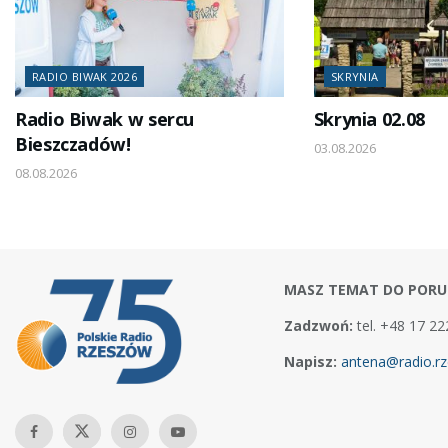
RADIO BIWAK 2026
SKRYNIA
Radio Biwak w sercu
Skrynia 02.08
Bieszczadów!
03.08.2026
08.08.2026
MASZ TEMAT DO PORU
Zadzwoń:
tel. +48 17 22
Napisz:
antena@radio.rz