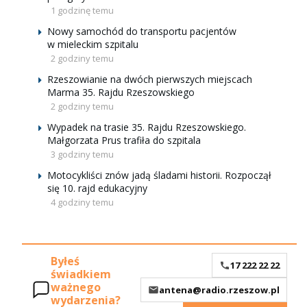
1 godzinę temu
Nowy samochód do transportu pacjentów
w mieleckim szpitalu
2 godziny temu
Rzeszowianie na dwóch pierwszych miejscach
Marma 35. Rajdu Rzeszowskiego
2 godziny temu
Wypadek na trasie 35. Rajdu Rzeszowskiego.
Małgorzata Prus trafiła do szpitala
3 godziny temu
Motocykliści znów jadą śladami historii. Rozpoczął
się 10. rajd edukacyjny
4 godziny temu
Byłeś
17 222 22 22
świadkiem
ważnego
antena@radio.rzeszow.pl
wydarzenia?