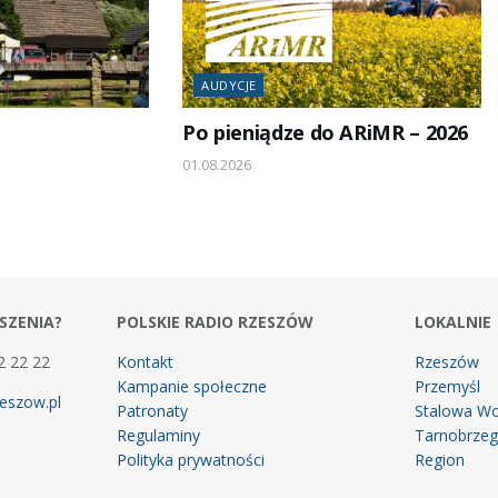
AUDYCJE
Po pieniądze do ARiMR – 2026
01.08.2026
SZENIA?
POLSKIE RADIO RZESZÓW
LOKALNIE
2 22 22
Kontakt
Rzeszów
Kampanie społeczne
Przemyśl
eszow.pl
Patronaty
Stalowa Wo
Regulaminy
Tarnobrze
Polityka prywatności
Region