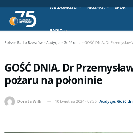
WIADOMOŚCI
MUZYKA
SPORT
RADIO
Polskie Radio Rzeszów
>
Audycje
>
Gość dnia
>
GOŚĆ DNIA. Dr Przemysław W
GOŚĆ DNIA. Dr Przemysław
pożaru na połoninie
Dorota Wilk
10 kwietnia 2024 - 08:56
Audycje
,
Gość dn