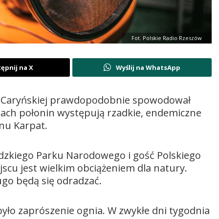
Fot. Polskie Radio Rzeszów
ępnij na X
Wyślij na WhatsApp
ny Caryńskiej prawdopodobnie spowodował
iach połonin występują rzadkie, endemiczne
onu Karpat.
dzkiego Parku Narodowego i gość Polskiego
scu jest wielkim obciążeniem dla natury.
ugo będą się odradzać.
yło zaprószenie ognia. W zwykłe dni tygodnia