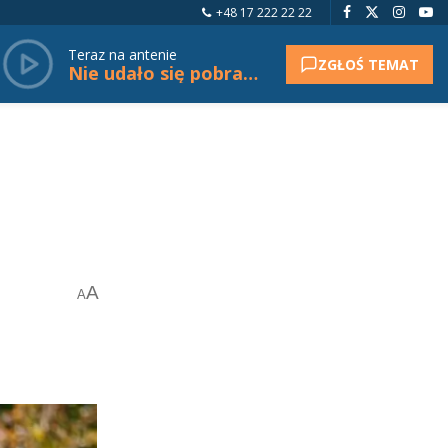
+48 17 222 22 22
Teraz na antenie
ZGŁOŚ TEMAT
Nie udało się pobrać tytułu.
A
A