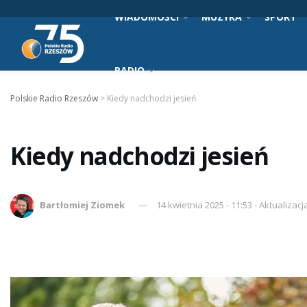
WIADOMOŚCI
MUZYKA
SPORT
RADIO
Polskie Radio Rzeszów
>
Kiedy nadchodzi jesień
Kiedy nadchodzi jesień
Bartłomiej Ziomek
14 kwietnia 2025 - 11:53 - Aktualizacja