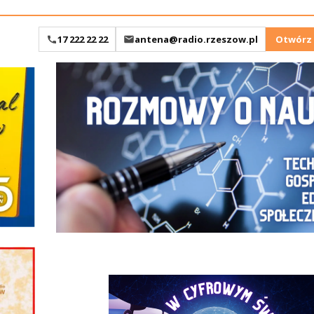
17 222 22 22
antena@radio.rzeszow.pl
Otwórz 