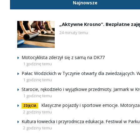
Najnowsze
„Aktywne Krosno”. Bezpłatne zaj
24 minuty temu
Motocyklista zderzył się z sarną na DK77
1 godzinę temu
Pałac Wodzickich w Tyczynie otwarty dla zwiedzających. 
1 godzinę temu
Starocie, rękodzieło i wyjątkowe przedmioty. Jarmark w Kr
1 godzinę temu
Klasyczne pojazdy i sportowe emocje. Motoryz
ZDJĘCIA
2 godziny temu
Kultura łowiecka i przyrodnicza edukacja. Festiwal w Park
2 godziny temu