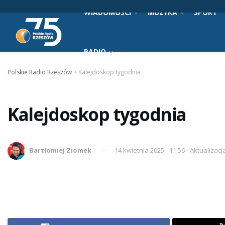
WIADOMOŚCI
MUZYKA
SPORT
RADIO
Polskie Radio Rzeszów
>
Kalejdoskop tygodnia
Kalejdoskop tygodnia
Bartłomiej Ziomek
14 kwietnia 2025 - 11:56 - Aktualizacja