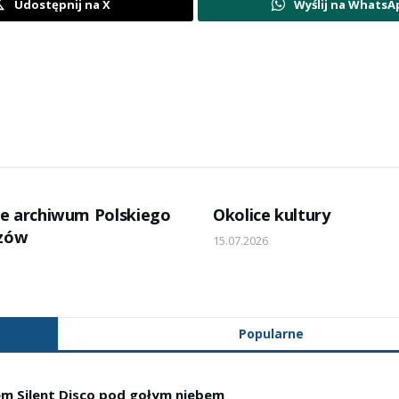
Udostępnij na X
Wyślij na WhatsA
e archiwum Polskiego
Okolice kultury
szów
15.07.2026
Popularne
em Silent Disco pod gołym niebem