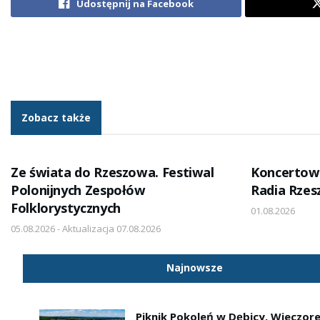
Udostępnij na Facebook
Zobacz także
Ze świata do Rzeszowa. Festiwal
Koncertow
Polonijnych Zespołów
Radia Rze
Folklorystycznych
01.08.2026
05.08.2026 - Aktualizacja 07.08.2026
Najnowsze
Piknik Pokoleń w Dębicy. Wieczor