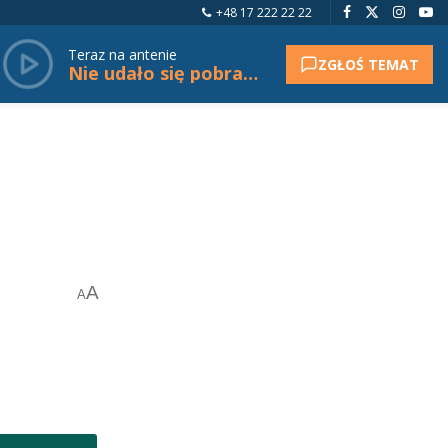
+48 17 222 22 22
Teraz na antenie
ZGŁOŚ TEMAT
Nie udało się pobrać tytułu.
A
A