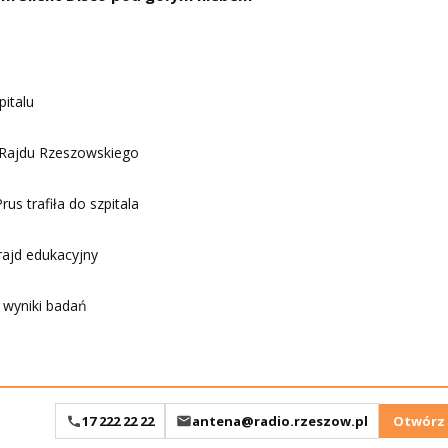
italu
 Rajdu Rzeszowskiego
s trafiła do szpitala
 rajd edukacyjny
 wyniki badań
17 222 22 22
antena@radio.rzeszow.pl
Otwórz 