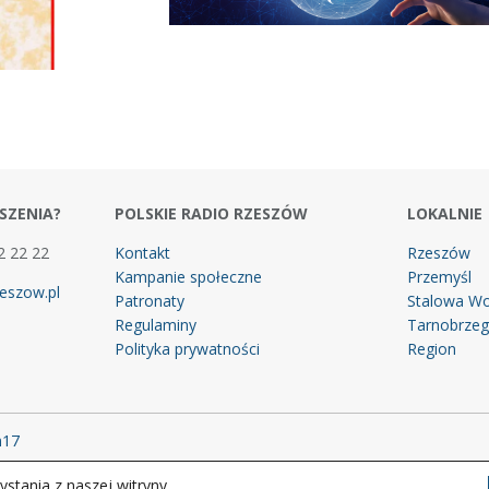
SZENIA?
POLSKIE RADIO RZESZÓW
LOKALNIE
2 22 22
Kontakt
Rzeszów
Kampanie społeczne
Przemyśl
eszow.pl
Patronaty
Stalowa Wo
Regulaminy
Tarnobrze
Polityka prywatności
Region
m17
stania z naszej witryny.