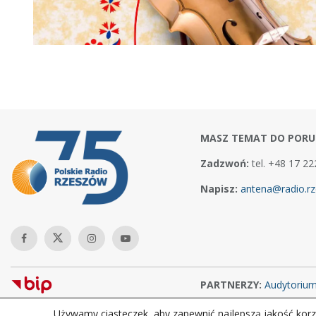
MASZ TEMAT DO PORU
Zadzwoń:
tel. +48 17 22
Napisz:
antena@radio.rz
PARTNERZY:
Audytoriu
Używamy ciasteczek, aby zapewnić najlepszą jakość korzy