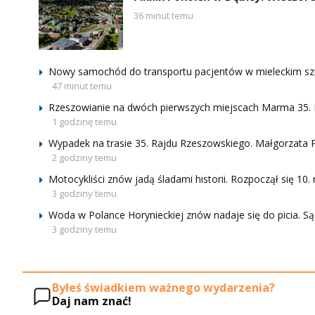
36 minut temu
Nowy samochód do transportu pacjentów w mieleckim szp
47 minut temu
Rzeszowianie na dwóch pierwszych miejscach Marma 35.
1 godzinę temu
Wypadek na trasie 35. Rajdu Rzeszowskiego. Małgorzata Pru
2 godziny temu
Motocykliści znów jadą śladami historii. Rozpoczął się 10.
3 godziny temu
Woda w Polance Horynieckiej znów nadaje się do picia. Są
3 godziny temu
Byłeś świadkiem ważnego wydarzenia?
Daj nam znać!