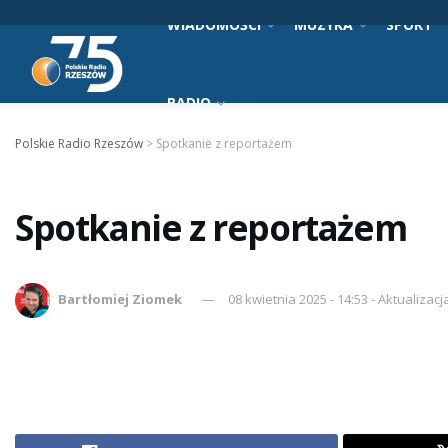
WIADOMOŚCI
MUZYKA
SPORT
RADIO
Polskie Radio Rzeszów
>
Spotkanie z reportażem
Spotkanie z reportażem
Bartłomiej Ziomek
08 kwietnia 2025 - 14:53 - Aktualizac