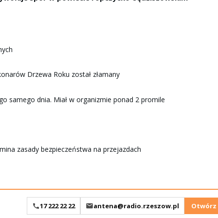
nych
z konarów Drzewa Roku został złamany
ego samego dnia. Miał w organizmie ponad 2 promile
omina zasady bezpieczeństwa na przejazdach
17 222 22 22
antena@radio.rzeszow.pl
Otwórz 