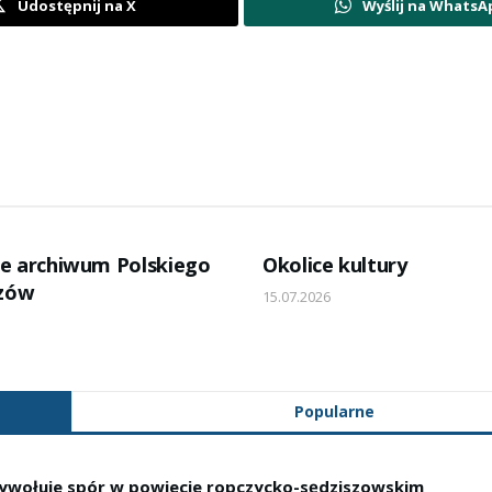
Udostępnij na X
Wyślij na WhatsA
e archiwum Polskiego
Okolice kultury
szów
15.07.2026
Popularne
ywołuje spór w powiecie ropczycko-sędziszowskim