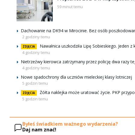
59 minut temu
Dachowanie na DK94 w Mirocinie. Bez osób poszkodowa
2 godziny temu
Nawałnica uszkodziła Lipę Sobieskiego. Jeden 
ZDJĘCIA
4 godziny temu
Nietrzeźwy kierowca zatrzymany przez policję dwa razy t
4 godziny temu
Nowe spadochrony dla uczniów mieleckiej klasy lotniczej
5 godzin temu
Żółta naklejka może uratować życie. PKP przyp
ZDJĘCIA
5 godzin temu
Byłeś świadkiem ważnego wydarzenia?
Daj nam znać!