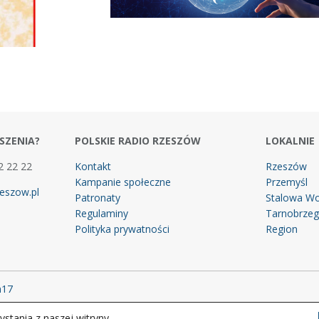
SZENIA?
POLSKIE RADIO RZESZÓW
LOKALNIE
2 22 22
Kontakt
Rzeszów
Kampanie społeczne
Przemyśl
eszow.pl
Patronaty
Stalowa Wo
Regulaminy
Tarnobrze
Polityka prywatności
Region
m17
stania z naszej witryny.