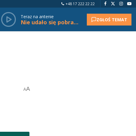
+48 17 222 22 22
Teraz na antenie
ZGŁOŚ TEMAT
Nie udało się pobrać tytułu.
A
A