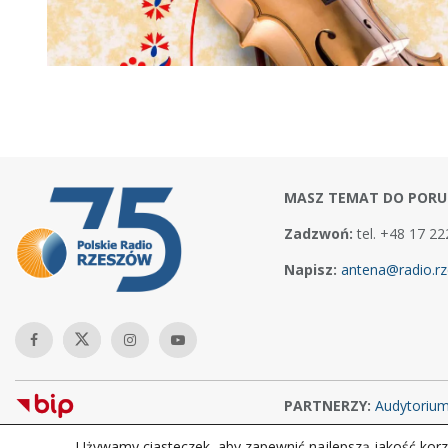
MASZ TEMAT DO PORU
Zadzwoń:
tel. +48 17 22
Napisz:
antena@radio.rz
PARTNERZY:
Audytoriu
Używamy ciasteczek, aby zapewnić najlepszą jakość korzy