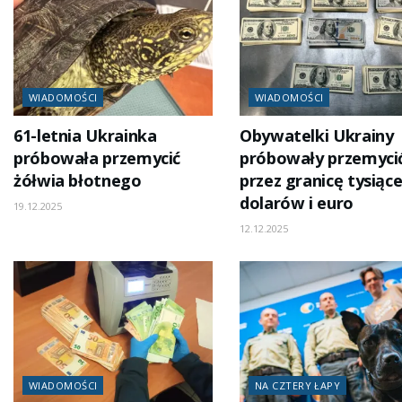
WIADOMOŚCI
WIADOMOŚCI
61-letnia Ukrainka
Obywatelki Ukrainy
próbowała przemycić
próbowały przemyci
żółwia błotnego
przez granicę tysiąc
dolarów i euro
19.12.2025
12.12.2025
WIADOMOŚCI
NA CZTERY ŁAPY