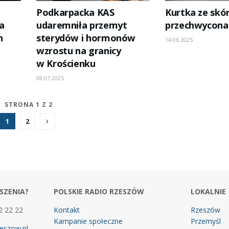
Podkarpacka KAS
Kurtka ze skó
a
udaremniła przemyt
przechwycona 
h
sterydów i hormonów
14.06.2025
wzrostu na granicy
w Krościenku
08.07.2025
STRONA 1 Z 2
1
2
SZENIA?
POLSKIE RADIO RZESZÓW
LOKALNIE
2 22 22
Kontakt
Rzeszów
Kampanie społeczne
Przemyśl
eszow.pl