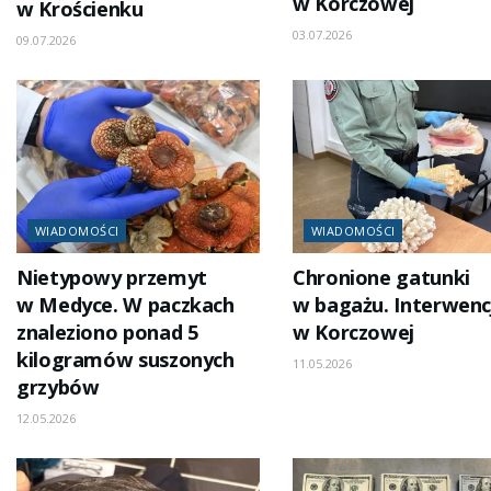
w Korczowej
w Krościenku
03.07.2026
09.07.2026
WIADOMOŚCI
WIADOMOŚCI
Nietypowy przemyt
Chronione gatunki
w Medyce. W paczkach
w bagażu. Interwenc
znaleziono ponad 5
w Korczowej
kilogramów suszonych
11.05.2026
grzybów
12.05.2026