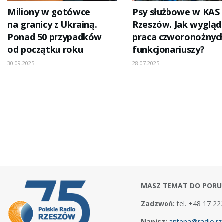
Miliony w gotówce
Psy służbowe w KAS
na granicy z Ukrainą.
Rzeszów. Jak wygląd
Ponad 50 przypadków
praca czworonożnyc
od początku roku
funkcjonariuszy?
30.09.2025
28.07.2025
MASZ TEMAT DO PORU
Zadzwoń:
tel. +48 17 22
Napisz:
antena@radio.rz