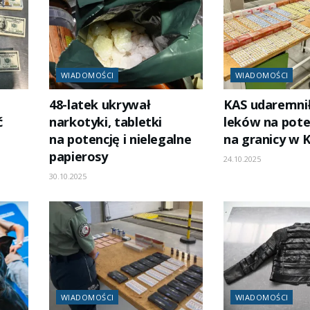
WIADOMOŚCI
WIADOMOŚCI
48-latek ukrywał
KAS udaremni
ć
narkotyki, tabletki
leków na pote
e
na potencję i nielegalne
na granicy w 
papierosy
24.10.2025
30.10.2025
WIADOMOŚCI
WIADOMOŚCI