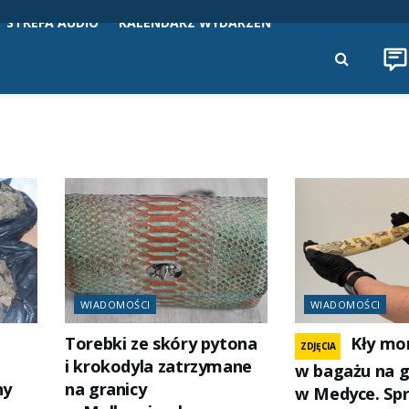
STREFA AUDIO
KALENDARZ WYDARZEŃ
WIADOMOŚCI
WIADOMOŚCI
Torebki ze skóry pytona
Kły mo
ZDJĘCIA
i krokodyla zatrzymane
w bagażu na g
ny
na granicy
w Medyce. Sp