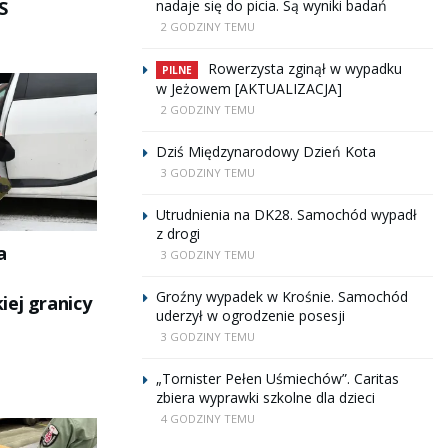
S
nadaje się do picia. Są wyniki badań
2 GODZINY TEMU
Rowerzysta zginął w wypadku
PILNE
w Jeżowem [AKTUALIZACJA]
2 GODZINY TEMU
Dziś Międzynarodowy Dzień Kota
3 GODZINY TEMU
Utrudnienia na DK28. Samochód wypadł
z drogi
a
3 GODZINY TEMU
Groźny wypadek w Krośnie. Samochód
iej granicy
uderzył w ogrodzenie posesji
3 GODZINY TEMU
„Tornister Pełen Uśmiechów”. Caritas
zbiera wyprawki szkolne dla dzieci
4 GODZINY TEMU