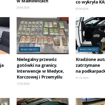
w Malhowicach
co wykryła KA
23.06.2026
03.06.2026
WIADOMOŚCI
WIADOMOŚCI
Nielegalny przewóz
Kradzione aut
ja
gotówki na granicy.
zatrzymane
Interwencje w Medyce,
na podkarpack
Korczowej i Przemyślu
31.12.2025
17.03.2026