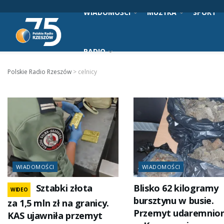
WIADOMOŚCI
MUZYKA
SPORT
RADIO
Polskie Radio Rzeszów
>
celnicy
WIADOMOŚCI
WIADOMOŚCI
Sztabki złota
Blisko 62 kilogramy
WIDEO
bursztynu w busie.
za 1,5 mln zł na granicy.
Przemyt udaremnio
KAS ujawniła przemyt