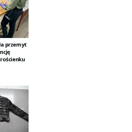
ła przemyt
ncję
Krościenku