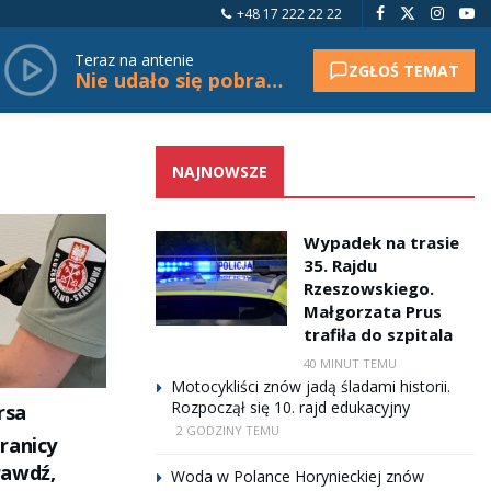
+48 17 222 22 22
Teraz na antenie
ZGŁOŚ TEMAT
Nie udało się pobrać tytułu.
NAJNOWSZE
Wypadek na trasie
35. Rajdu
Rzeszowskiego.
Małgorzata Prus
trafiła do szpitala
40 MINUT TEMU
Motocykliści znów jadą śladami historii.
Rozpoczął się 10. rajd edukacyjny
rsa
2 GODZINY TEMU
ranicy
rawdź,
Woda w Polance Horynieckiej znów