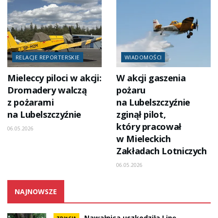
RELACJE REPORTERSKIE
WIADOMOŚCI
Mieleccy piloci w akcji:
W akcji gaszenia
Dromadery walczą
pożaru
z pożarami
na Lubelszczyźnie
na Lubelszczyźnie
zginął pilot,
który pracował
06.05.2026
w Mieleckich
Zakładach Lotniczych
06.05.2026
NAJNOWSZE
Nawałnica uszkodziła Lipę