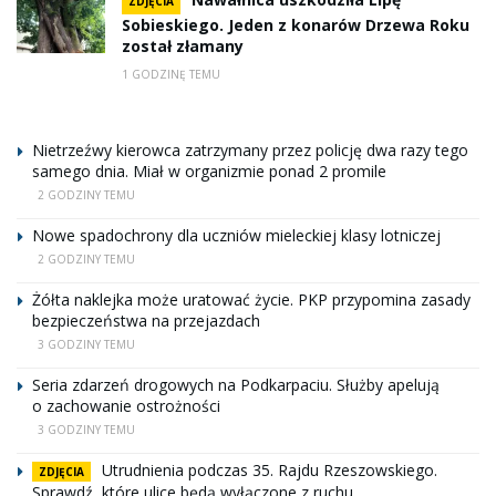
ZDJĘCIA
Sobieskiego. Jeden z konarów Drzewa Roku
został złamany
1 GODZINĘ TEMU
Nietrzeźwy kierowca zatrzymany przez policję dwa razy tego
samego dnia. Miał w organizmie ponad 2 promile
2 GODZINY TEMU
Nowe spadochrony dla uczniów mieleckiej klasy lotniczej
2 GODZINY TEMU
Żółta naklejka może uratować życie. PKP przypomina zasady
bezpieczeństwa na przejazdach
3 GODZINY TEMU
Seria zdarzeń drogowych na Podkarpaciu. Służby apelują
o zachowanie ostrożności
3 GODZINY TEMU
Utrudnienia podczas 35. Rajdu Rzeszowskiego.
ZDJĘCIA
Sprawdź, które ulice będą wyłączone z ruchu