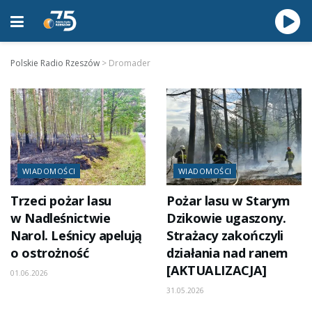
Polskie Radio Rzeszów
>
Dromader
WIADOMOŚCI
WIADOMOŚCI
Trzeci pożar lasu
Pożar lasu w Starym
w Nadleśnictwie
Dzikowie ugaszony.
Narol. Leśnicy apelują
Strażacy zakończyli
o ostrożność
działania nad ranem
[AKTUALIZACJA]
01.06.2026
31.05.2026