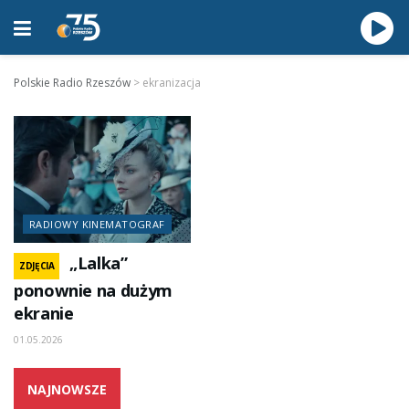
Polskie Radio Rzeszów
>
ekranizacja
RADIOWY KINEMATOGRAF
„Lalka”
ZDJĘCIA
ponownie na dużym
ekranie
01.05.2026
NAJNOWSZE