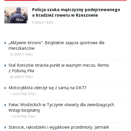
Policja szuka mężczyzny podejrzewanego
o kradzież roweru w Rzeszowie
9 MINUT TEMU
„Aktywne Krosno”. Bezpłatne zajęcia sportowe dla
mieszkańców
36 MINUT TEMU
Stal Rzeszów straciła punkt w ważnym meczu. Remis
z Polonią Piła
46 MINUT TEMU
Motocyklista zderzył się z sarną na DK77
1 GODZINĘ TEMU
Pałac Wodzickich w Tyczynie otwarty dla zwiedzających.
Wstęp bezpłatny
1 GODZINĘ TEMU
Starocie, rękodzieło i wyjątkowe przedmioty. Jarmark