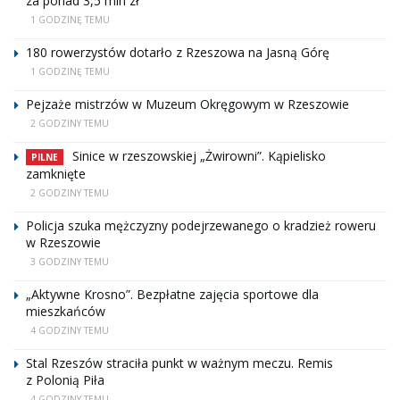
za ponad 3,5 mln zł
1 GODZINĘ TEMU
180 rowerzystów dotarło z Rzeszowa na Jasną Górę
1 GODZINĘ TEMU
Pejzaże mistrzów w Muzeum Okręgowym w Rzeszowie
2 GODZINY TEMU
Sinice w rzeszowskiej „Żwirowni”. Kąpielisko
PILNE
zamknięte
2 GODZINY TEMU
Policja szuka mężczyzny podejrzewanego o kradzież roweru
w Rzeszowie
3 GODZINY TEMU
„Aktywne Krosno”. Bezpłatne zajęcia sportowe dla
mieszkańców
4 GODZINY TEMU
Stal Rzeszów straciła punkt w ważnym meczu. Remis
z Polonią Piła
4 GODZINY TEMU