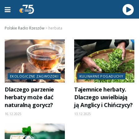
Polskie Radio Rzeszów
>
herbata
EKOLOGICZNE ZAGWOZDKI
KULINARNE POGADUCHY
Dlaczego parzenie
Tajemnice herbaty.
herbaty może dać
Dlaczego uwielbiają
naturalną gorycz?
ją Anglicy i Chińczycy?
16.12.2025
13.12.2025