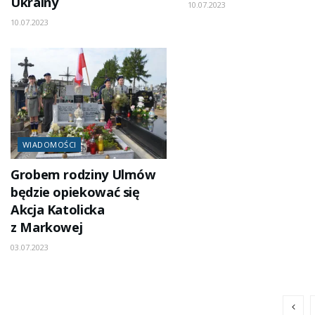
Ukrainy
10.07.2023
10.07.2023
WIADOMOŚCI
Grobem rodziny Ulmów
będzie opiekować się
Akcja Katolicka
z Markowej
03.07.2023