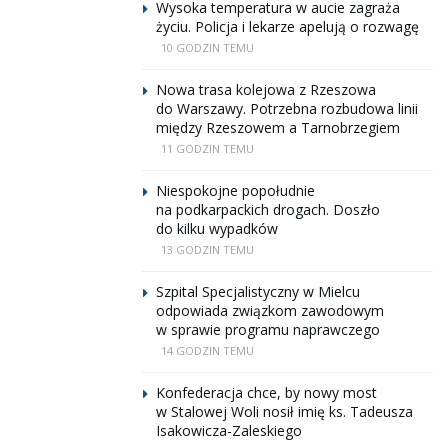
Wysoka temperatura w aucie zagraża
życiu. Policja i lekarze apelują o rozwagę
10 GODZIN TEMU
Nowa trasa kolejowa z Rzeszowa
do Warszawy. Potrzebna rozbudowa linii
między Rzeszowem a Tarnobrzegiem
11 GODZIN TEMU
Niespokojne popołudnie
na podkarpackich drogach. Doszło
do kilku wypadków
13 GODZIN TEMU
Szpital Specjalistyczny w Mielcu
odpowiada związkom zawodowym
w sprawie programu naprawczego
14 GODZIN TEMU
Konfederacja chce, by nowy most
w Stalowej Woli nosił imię ks. Tadeusza
Isakowicza-Zaleskiego