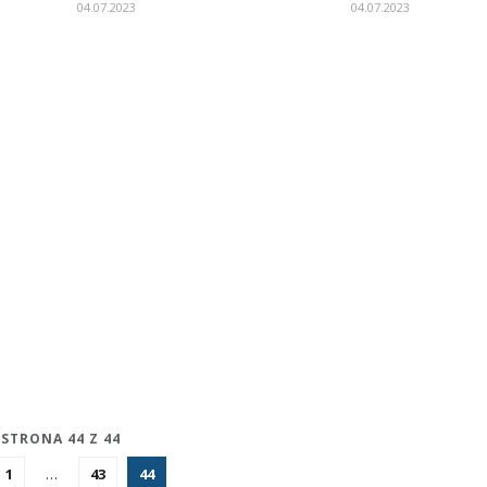
04.07.2023
04.07.2023
STRONA 44 Z 44
1
…
43
44