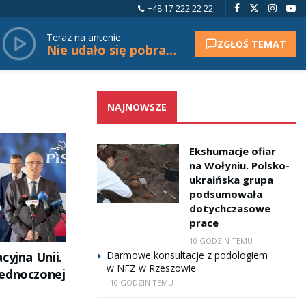
+48 17 222 22 22
Teraz na antenie
ZGŁOŚ TEMAT
Nie udało się pobrać tytułu.
NAJNOWSZE
Ekshumacje ofiar
na Wołyniu. Polsko-
ukraińska grupa
podsumowała
dotychczasowe
prace
10 GODZIN TEMU
cyjna Unii.
Darmowe konsultacje z podologiem
w NFZ w Rzeszowie
ednoczonej
10 GODZIN TEMU