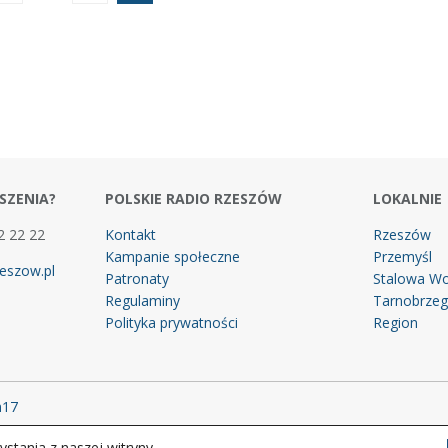
SZENIA?
POLSKIE RADIO RZESZÓW
LOKALNIE
2 22 22
Kontakt
Rzeszów
Kampanie społeczne
Przemyśl
eszow.pl
Patronaty
Stalowa Wo
Regulaminy
Tarnobrze
Polityka prywatności
Region
m17
stania z naszej witryny.