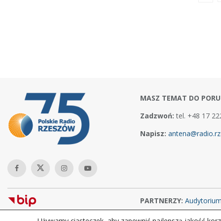
MASZ TEMAT DO PORU
Zadzwoń:
tel. +48 17 22
Napisz:
antena@radio.rz
PARTNERZY:
Audytoriu
Używamy ciasteczek, aby zapewnić najlepszą jakość korzy