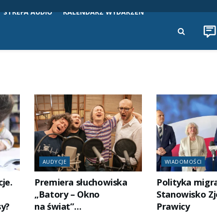
STREFA AUDIO
KALENDARZ WYDARZEŃ
AUDYCJE
WIADOMOŚCI
je.
Premiera słuchowiska
Polityka migra
„Batory – Okno
Stanowisko Zj
sy?
na świat”…
Prawicy