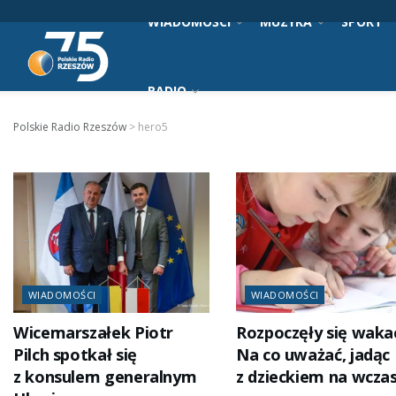
WIADOMOŚCI
MUZYKA
SPORT
RADIO
Polskie Radio Rzeszów
>
hero5
WIADOMOŚCI
WIADOMOŚCI
Wicemarszałek Piotr
Rozpoczęły się wakac
Pilch spotkał się
Na co uważać, jadąc
z konsulem generalnym
z dzieckiem na wcza