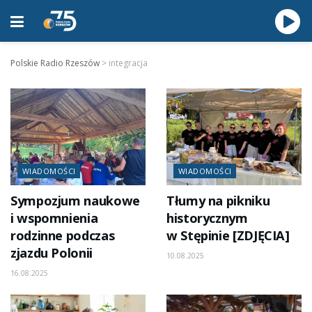
Polskie Radio Rzeszów
>
integracja
WIADOMOŚCI
WIADOMOŚCI
Sympozjum naukowe
Tłumy na pikniku
i wspomnienia
historycznym
rodzinne podczas
w Stępinie [ZDJĘCIA]
zjazdu Polonii
10.08.2025
16.08.2025