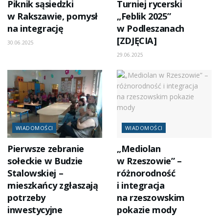
Piknik sąsiedzki
Turniej rycerski
w Rakszawie, pomysł
„Feblik 2025”
na integrację
w Podleszanach
[ZDJĘCIA]
30.06.2025
29.06.2025
WIADOMOŚCI
WIADOMOŚCI
Pierwsze zebranie
„Mediolan
sołeckie w Budzie
w Rzeszowie” –
Stalowskiej –
różnorodność
mieszkańcy zgłaszają
i integracja
potrzeby
na rzeszowskim
inwestycyjne
pokazie mody