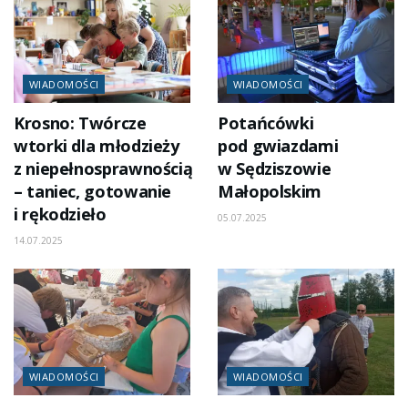
WIADOMOŚCI
WIADOMOŚCI
Krosno: Twórcze
Potańcówki
wtorki dla młodzieży
pod gwiazdami
z niepełnosprawnością
w Sędziszowie
– taniec, gotowanie
Małopolskim
i rękodzieło
05.07.2025
14.07.2025
WIADOMOŚCI
WIADOMOŚCI