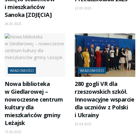
i mieszkańców
22.05.2025
Sanoka [ZDJĘCIA]
26.05.2025
WIADOMOŚCI
WIADOMOŚCI
Nowa biblioteka
280 gogli VR dla
w Giedlarowej –
rzeszowskich szkół.
nowoczesne centrum
Innowacyjne wsparcie
kultury dla
dla uczniów z Polski
mieszkańców gminy
i Ukrainy
Leżajsk
25.04.2025
15.05.2025