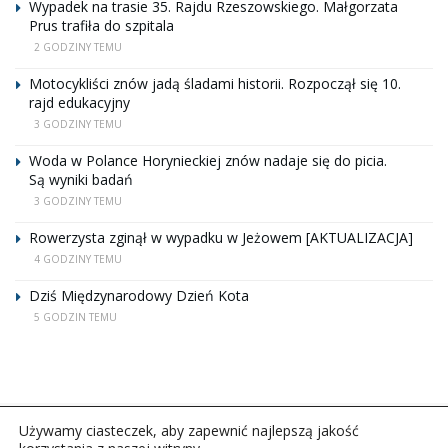
Wypadek na trasie 35. Rajdu Rzeszowskiego. Małgorzata
Prus trafiła do szpitala
2 GODZINY TEMU
Motocykliści znów jadą śladami historii. Rozpoczął się 10.
rajd edukacyjny
3 GODZINY TEMU
Woda w Polance Horynieckiej znów nadaje się do picia.
Są wyniki badań
3 GODZINY TEMU
Rowerzysta zginął w wypadku w Jeżowem [AKTUALIZACJA]
4 GODZINY TEMU
Dziś Międzynarodowy Dzień Kota
5 GODZIN TEMU
Używamy ciasteczek, aby zapewnić najlepszą jakość