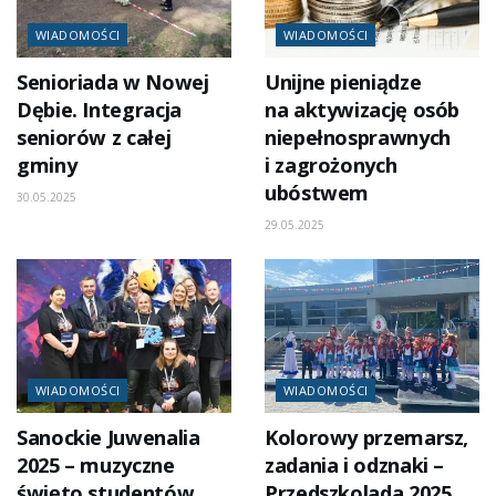
WIADOMOŚCI
WIADOMOŚCI
Senioriada w Nowej
Unijne pieniądze
Dębie. Integracja
na aktywizację osób
seniorów z całej
niepełnosprawnych
gminy
i zagrożonych
ubóstwem
30.05.2025
29.05.2025
WIADOMOŚCI
WIADOMOŚCI
Sanockie Juwenalia
Kolorowy przemarsz,
2025 – muzyczne
zadania i odznaki –
święto studentów
Przedszkolada 2025