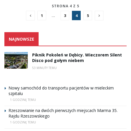
STRONA 4 Z 5
1
…
3
4
5
NAJNOWSZE
Piknik Pokoleń w Dębicy. Wieczorem Silent
Disco pod gołym niebem
53 MINUTY TEMU
Nowy samochód do transportu pacjentów w mieleckim
szpitalu
1 GODZINĘ TEMU
Rzeszowianie na dwóch pierwszych miejscach Marma 35.
Rajdu Rzeszowskiego
1 GODZINĘ TEMU