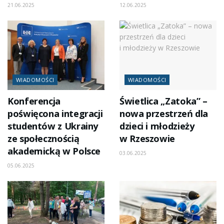
21.06.2025
12.06.2025
WIADOMOŚCI
WIADOMOŚCI
Konferencja
Świetlica „Zatoka” –
poświęcona integracji
nowa przestrzeń dla
studentów z Ukrainy
dzieci i młodzieży
ze społecznością
w Rzeszowie
akademicką w Polsce
03.06.2025
05.06.2025