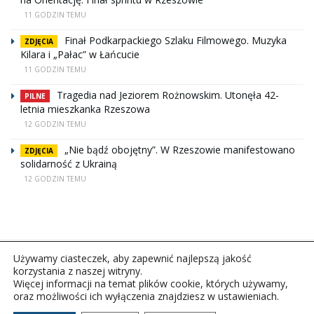
11 GODZIN TEMU
Finał Podkarpackiego Szlaku Filmowego. Muzyka
ZDJĘCIA
Kilara i „Pałac” w Łańcucie
11 GODZIN TEMU
Tragedia nad Jeziorem Rożnowskim. Utonęła 42-
PILNE
letnia mieszkanka Rzeszowa
12 GODZIN TEMU
„Nie bądź obojętny”. W Rzeszowie manifestowano
ZDJĘCIA
solidarność z Ukrainą
12 GODZIN TEMU
Używamy ciasteczek, aby zapewnić najlepszą jakość
korzystania z naszej witryny.
Więcej informacji na temat plików cookie, których używamy,
oraz możliwości ich wyłączenia znajdziesz w ustawieniach.
Copyright © 2026Polskie Radio Rzeszów S.A. w likwidacj.