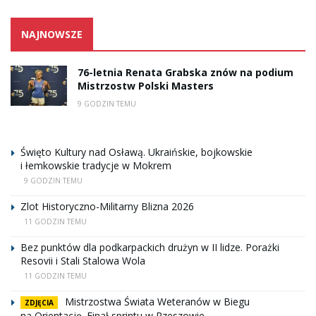
NAJNOWSZE
76-letnia Renata Grabska znów na podium
Mistrzostw Polski Masters
9 GODZIN TEMU
Święto Kultury nad Osławą. Ukraińskie, bojkowskie
i łemkowskie tradycje w Mokrem
9 GODZIN TEMU
Zlot Historyczno-Militarny Blizna 2026
11 GODZIN TEMU
Bez punktów dla podkarpackich drużyn w II lidze. Porażki
Resovii i Stali Stalowa Wola
11 GODZIN TEMU
Mistrzostwa Świata Weteranów w Biegu
ZDJĘCIA
na Orientację. Finał sprintu w Rzeszowie