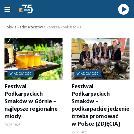
Polskie Radio Rzeszów
>
komisja konkursowa
WIADOMOŚCI
WIADOMOŚCI
Festiwal
Festiwal
Podkarpackich
Podkarpackich
Smaków w Górnie –
Smaków –
najlepsze regionalne
podkarpackie jedzenie
miody
trzeba promować
w Polsce [ZDJĘCIA]
25.05.2025
25.05.2025