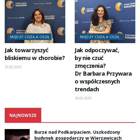
MIĘDZY CISZĄ A CISZĄ
MIĘDZY CISZĄ A CISZĄ
Jak towarzyszyć
Jak odpoczywać,
bliskiemu w chorobie?
by nie czuć
zmęczenia?
25.06.2025
Dr Barbara Przywara
o współczesnych
trendach
18.06.2025
NAJNOWSZE
Burze nad Podkarpaciem. Uszkodzony
budynek gospodarczy w Wierzawicach