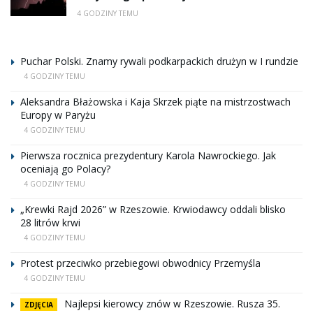
4 GODZINY TEMU
Puchar Polski. Znamy rywali podkarpackich drużyn w I rundzie
4 GODZINY TEMU
Aleksandra Błażowska i Kaja Skrzek piąte na mistrzostwach
Europy w Paryżu
4 GODZINY TEMU
Pierwsza rocznica prezydentury Karola Nawrockiego. Jak
oceniają go Polacy?
4 GODZINY TEMU
„Krewki Rajd 2026” w Rzeszowie. Krwiodawcy oddali blisko
28 litrów krwi
4 GODZINY TEMU
Protest przeciwko przebiegowi obwodnicy Przemyśla
4 GODZINY TEMU
Najlepsi kierowcy znów w Rzeszowie. Rusza 35.
ZDJĘCIA