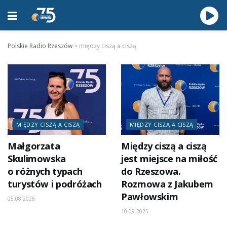
Polskie Radio Rzeszów
>
między ciszą a ciszą
MIĘDZY CISZĄ A CISZĄ
MIĘDZY CISZĄ A CISZĄ
Małgorzata
Między ciszą a ciszą
Skulimowska
jest miejsce na miłość
o różnych typach
do Rzeszowa.
turystów i podróżach
Rozmowa z Jakubem
Pawłowskim
05.08.2026
10.09.2025