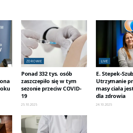
ZDROWIE
LIVE
Ponad 332 tys. osób
E. Stepek-Szub
rona
zaszczepiło się w tym
Utrzymanie p
roku
sezonie przeciw COVID-
masy ciała jes
19
dla zdrowia
25.10.2025
24.10.2025