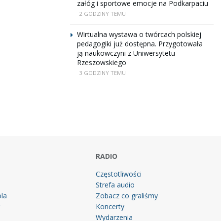
załóg i sportowe emocje na Podkarpaciu
2 GODZINY TEMU
Wirtualna wystawa o twórcach polskiej
pedagogiki już dostępna. Przygotowała
ją naukowczyni z Uniwersytetu
Rzeszowskiego
3 GODZINY TEMU
RADIO
Częstotliwości
Strefa audio
la
Zobacz co graliśmy
g
Koncerty
Wydarzenia