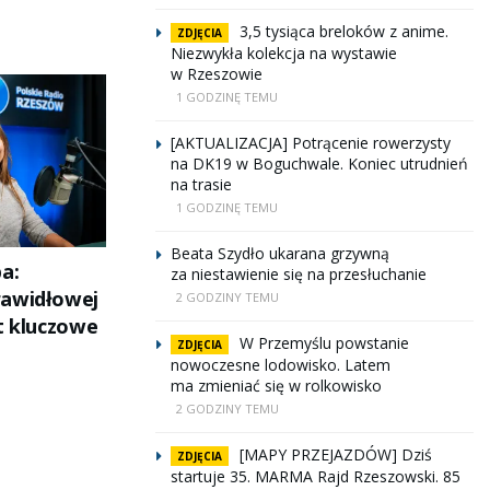
3,5 tysiąca breloków z anime.
ZDJĘCIA
Niezwykła kolekcja na wystawie
w Rzeszowie
1 GODZINĘ TEMU
[AKTUALIZACJA] Potrącenie rowerzysty
na DK19 w Boguchwale. Koniec utrudnień
na trasie
1 GODZINĘ TEMU
Beata Szydło ukarana grzywną
a:
za niestawienie się na przesłuchanie
rawidłowej
2 GODZINY TEMU
t kluczowe
W Przemyślu powstanie
ZDJĘCIA
nowoczesne lodowisko. Latem
ma zmieniać się w rolkowisko
2 GODZINY TEMU
[MAPY PRZEJAZDÓW] Dziś
ZDJĘCIA
startuje 35. MARMA Rajd Rzeszowski. 85