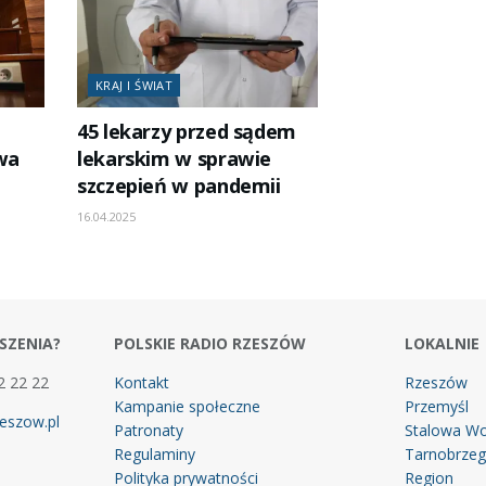
KRAJ I ŚWIAT
45 lekarzy przed sądem
wa
lekarskim w sprawie
szczepień w pandemii
16.04.2025
SZENIA?
POLSKIE RADIO RZESZÓW
LOKALNIE
2 22 22
Kontakt
Rzeszów
Kampanie społeczne
Przemyśl
eszow.pl
Patronaty
Stalowa Wo
Regulaminy
Tarnobrze
Polityka prywatności
Region