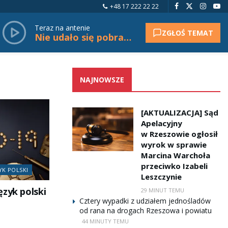
+48 17 222 22 22
Teraz na antenie
ZGŁOŚ TEMAT
Nie udało się pobrać tytułu.
NAJNOWSZE
[AKTUALIZACJA] Sąd
Apelacyjny
w Rzeszowie ogłosił
wyrok w sprawie
Marcina Warchoła
przeciwko Izabeli
YK POLSKI
Leszczynie
ęzyk polski
29 MINUT TEMU
Cztery wypadki z udziałem jednośladów
od rana na drogach Rzeszowa i powiatu
44 MINUTY TEMU