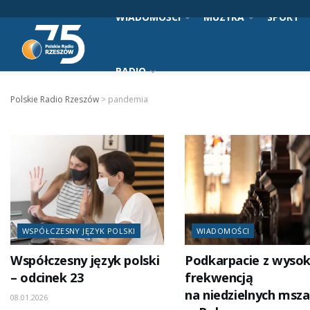
WIADOMOŚCI
MUZYKA
SPORT
RADIO
Polskie Radio Rzeszów
>
pandemia
WSPÓŁCZESNY JĘZYK POLSKI
WIADOMOŚCI
Współczesny język polski
Podkarpacie z wyso
– odcinek 23
frekwencją
na niedzielnych msz
08.01.2026