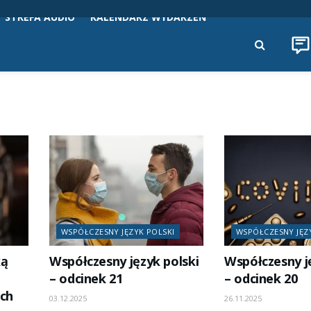
STREFA AUDIO
KALENDARZ WYDARZEŃ
WSPÓŁCZESNY JĘZYK POLSKI
WSPÓŁCZESNY JĘZ
ką
Współczesny język polski
Współczesny j
– odcinek 21
– odcinek 20
ach
03.12.2025
26.11.2025