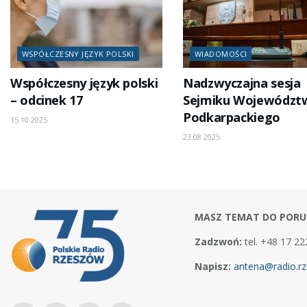
WSPÓŁCZESNY JĘZYK POLSKI
WIADOMOŚCI
Współczesny język polski
Nadzwyczajna sesja
– odcinek 17
Sejmiku Województ
Podkarpackiego
15.10.2025
23.08.2025
MASZ TEMAT DO PORU
Zadzwoń:
tel. +48 17 22
Napisz:
antena@radio.rz