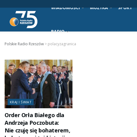
WIADOMOŚCI
MUZYKA
SPORT
RADIO
Polskie Radio Rzeszów
>
polacyzagranica
KRAJ I ŚWIAT
Order Orła Białego dla
Andrzeja Poczobuta:
Nie czuję się bohaterem,