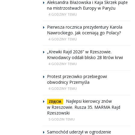
Aleksandra Błażowska i Kaja Skrzek piąte
na mistrzostwach Europy w Paryżu
4 GODZINY TEMU
Pierwsza rocznica prezydentury Karola
Nawrockiego. Jak oceniają go Polacy?
4 GODZINY TEMU
„Krewki Rajd 2026” w Rzeszowie.
Krwiodawcy oddali blisko 28 litrów krwi
4 GODZINY TEMU
Protest przeciwko przebiegowi
obwodnicy Przemyśla
4 GODZINY TEMU
Najlepsi kierowcy znów
ZDJĘCIA
w Rzeszowie. Rusza 35. MARMA Rajd
Rzeszowski
5 GODZIN TEMU
Samochód uderzył w ogrodzenie