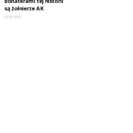
bohaterami tej historii
są żołnierze AK
03.05.2026