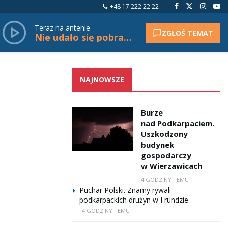
+48 17 222 22 22
Teraz na antenie
ZGŁOŚ TEMAT
Nie udało się pobrać tytułu.
NAJNOWSZE
Burze
nad Podkarpaciem.
Uszkodzony
budynek
gospodarczy
w Wierzawicach
4 GODZINY TEMU
Puchar Polski. Znamy rywali
podkarpackich drużyn w I rundzie
4 GODZINY TEMU