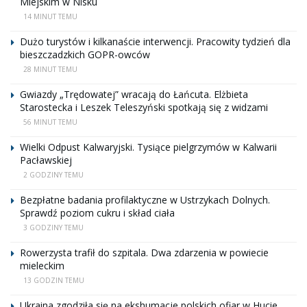
Miejskim w Nisku
14 MINUT TEMU
Dużo turystów i kilkanaście interwencji. Pracowity tydzień dla
bieszczadzkich GOPR-owców
28 MINUT TEMU
Gwiazdy „Trędowatej” wracają do Łańcuta. Elżbieta
Starostecka i Leszek Teleszyński spotkają się z widzami
56 MINUT TEMU
Wielki Odpust Kalwaryjski. Tysiące pielgrzymów w Kalwarii
Pacławskiej
2 GODZINY TEMU
Bezpłatne badania profilaktyczne w Ustrzykach Dolnych.
Sprawdź poziom cukru i skład ciała
3 GODZINY TEMU
Rowerzysta trafił do szpitala. Dwa zdarzenia w powiecie
mieleckim
13 GODZIN TEMU
Ukraina zgodziła się na ekshumacje polskich ofiar w Hucie