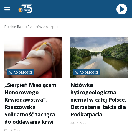
Polskie Radio Rzeszów
>
sierpien
WIADOMOŚCI
WIADOMOŚCI
„Sierpień Miesiącem
Niżówka
Honorowego
hydrogeologiczna
Krwiodawstwa”.
niemal w całej Polsce.
Rzeszowska
Ostrzeżenie także dla
Solidarność zachęca
Podkarpacia
do oddawania krwi
30.07.2026
01.08.2026