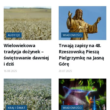
AUDYCJE
WIADOMOŚCI
Wielowiekowa
Trwają zapisy na 48.
tradycja dożynek –
Rzeszowską Pieszą
świętowanie dawniej
Pielgrzymkę na Jasną
i dziś
Górę
16.08.2025
20.07.2025
KRAJ I ŚWIAT
WIADOMOŚCI