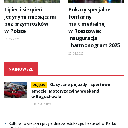
Lipiec i sierpień
Pokazy specjalne
jedynymi miesiącami
fontanny
bez przymrozków
multimedialnej
w Polsce
w Rzeszowie:
inauguracja
10.05.2025
i harmonogram 2025
25.04.2025
NAJNOWSZE
Klasyczne pojazdy i sportowe
ZDJĘCIA
emocje. Motoryzacyjny weekend
w Boguchwale
4 MINUTY TEMU
Kultura łowiecka i przyrodnicza edukacja. Festiwal w Parku