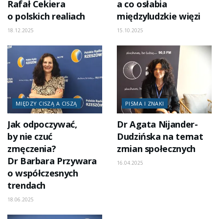
Rafał Cekiera
a co osłabia
o polskich realiach
międzyludzkie więzi
18.12.2025
15.10.2025
MIĘDZY CISZĄ A CISZĄ
PISMA I ZNAKI
Jak odpoczywać,
Dr Agata Nijander-
by nie czuć
Dudzińska na temat
zmęczenia?
zmian społecznych
Dr Barbara Przywara
16.04.2025
o współczesnych
trendach
18.06.2025