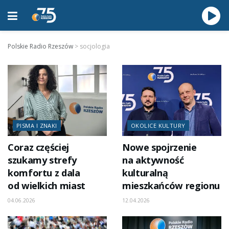
Polskie Radio Rzeszów
>
socjologia
PISMA I ZNAKI
OKOLICE KULTURY
Coraz częściej
Nowe spojrzenie
szukamy strefy
na aktywność
komfortu z dala
kulturalną
od wielkich miast
mieszkańców regionu
04.06.2026
12.04.2026