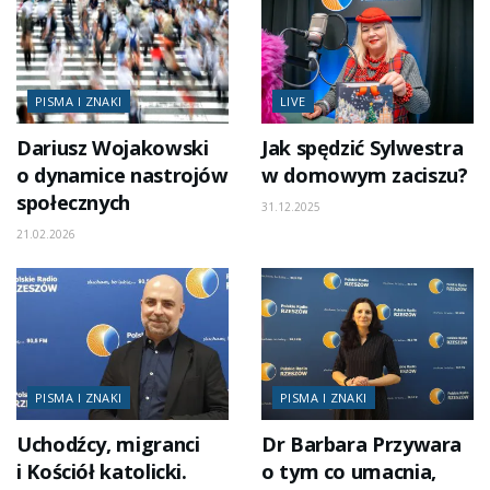
PISMA I ZNAKI
LIVE
Dariusz Wojakowski
Jak spędzić Sylwestra
o dynamice nastrojów
w domowym zaciszu?
społecznych
31.12.2025
21.02.2026
PISMA I ZNAKI
PISMA I ZNAKI
Uchodźcy, migranci
Dr Barbara Przywara
i Kościół katolicki.
o tym co umacnia,