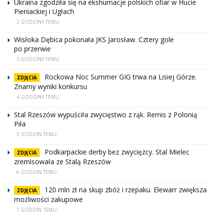
Ukraina zgodziła się na ekshumacje polskich ofiar w Hucie
Pieniackiej i Ugłach
2 GODZINY TEMU
Wisłoka Dębica pokonała JKS Jarosław. Cztery gole
po przerwie
3 GODZINY TEMU
Rockowa Noc Summer GIG trwa na Lisiej Górze.
ZDJĘCIA
Znamy wyniki konkursu
4 GODZINY TEMU
Stal Rzeszów wypuściła zwycięstwo z rąk. Remis z Polonią
Piła
5 GODZIN TEMU
Podkarpackie derby bez zwycięzcy. Stal Mielec
ZDJĘCIA
zremisowała ze Stalą Rzeszów
6 GODZIN TEMU
120 mln zł na skup zbóż i rzepaku. Elewarr zwiększa
ZDJĘCIA
możliwości zakupowe
7 GODZIN TEMU