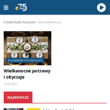
Polskie Radio Rzeszów
>
stół wielkanocny
KULINARNE POGADUCHY
Wielkanocne potrawy
i obyczaje
19.04.2025
NAJNOWSZE