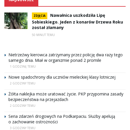
Nawałnica uszkodziła Lipę
ZDJĘCIA
Sobieskiego. Jeden z konarów Drzewa Roku
został złamany
50 MINUT TEMU
Nietrzeźwy kierowca zatrzymany przez policję dwa razy tego
samego dnia. Miał w organizmie ponad 2 promile
1 GODZINĘ TEMU
Nowe spadochrony dla uczniów mieleckiej klasy lotniczej
2 GODZINY TEMU
Żółta naklejka może uratować życie. PKP przypomina zasady
bezpieczeństwa na przejazdach
2 GODZINY TEMU
Seria zdarzeń drogowych na Podkarpaciu. Służby apelują
o zachowanie ostrożności
3 GODZINY TEMU