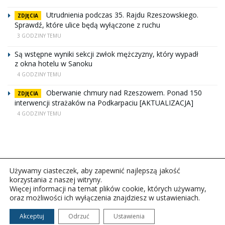
Utrudnienia podczas 35. Rajdu Rzeszowskiego.
ZDJĘCIA
Sprawdź, które ulice będą wyłączone z ruchu
3 GODZINY TEMU
Są wstępne wyniki sekcji zwłok mężczyzny, który wypadł
z okna hotelu w Sanoku
4 GODZINY TEMU
Oberwanie chmury nad Rzeszowem. Ponad 150
ZDJĘCIA
interwencji strażaków na Podkarpaciu [AKTUALIZACJA]
4 GODZINY TEMU
Używamy ciasteczek, aby zapewnić najlepszą jakość
korzystania z naszej witryny.
Więcej informacji na temat plików cookie, których używamy,
oraz możliwości ich wyłączenia znajdziesz w ustawieniach.
Copyright © 2026Polskie Radio Rzeszów S.A. w likwidacj.
Wszelkie prawa zastrzeżone.
Akceptuj
Odrzuć
Ustawienia