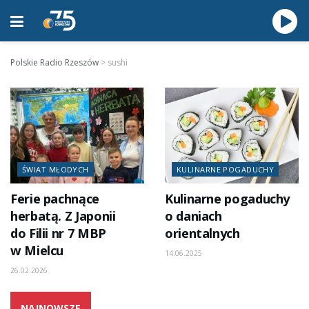
Polskie Radio Rzeszów
>
sushi
ŚWIAT MŁODYCH
KULINARNE POGADUCHY
Ferie pachnące
Kulinarne pogaduchy
herbatą. Z Japonii
o daniach
do Filii nr 7 MBP
orientalnych
w Mielcu
14.06.2025
26.02.2026
NAJNOWSZE