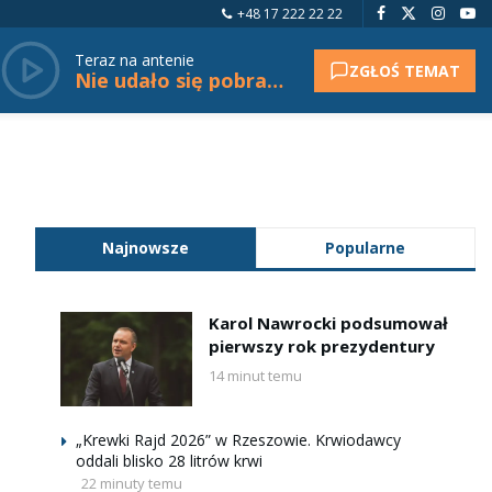
+48 17 222 22 22
Teraz na antenie
ZGŁOŚ TEMAT
Nie udało się pobrać tytułu.
Najnowsze
Popularne
Karol Nawrocki podsumował
pierwszy rok prezydentury
14 minut temu
„Krewki Rajd 2026” w Rzeszowie. Krwiodawcy
oddali blisko 28 litrów krwi
22 minuty temu