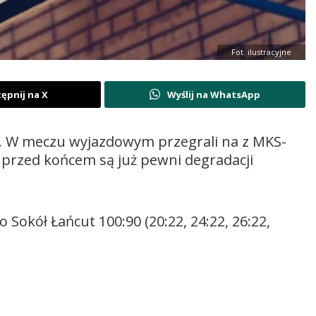
Fot. ilustracyjne
ępnij na X
Wyślij na WhatsApp
ę. W meczu wyjazdowym przegrali na z MKS-
 przed końcem są już pewni degradacji
kół Łańcut 100:90 (20:22, 24:22, 26:22,