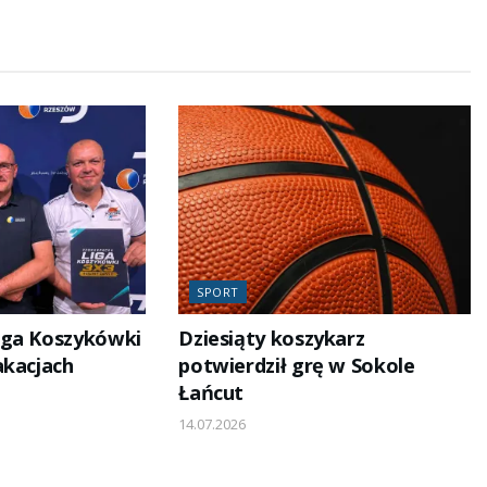
SPORT
iga Koszykówki
Dziesiąty koszykarz
akacjach
potwierdził grę w Sokole
Łańcut
14.07.2026