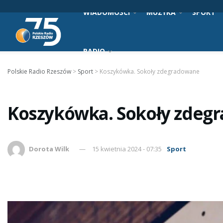
WIADOMOŚCI
MUZYKA
SPORT
RADIO
Polskie Radio Rzeszów
>
Sport
>
Koszykówka. Sokoły zdegradowane
Koszykówka. Sokoły zdeg
Dorota Wilk
15 kwietnia 2024 - 07:35
Sport