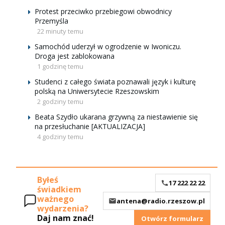
Protest przeciwko przebiegowi obwodnicy
Przemyśla
22 minuty temu
Samochód uderzył w ogrodzenie w Iwoniczu.
Droga jest zablokowana
1 godzinę temu
Studenci z całego świata poznawali język i kulturę
polską na Uniwersytecie Rzeszowskim
2 godziny temu
Beata Szydło ukarana grzywną za niestawienie się
na przesłuchanie [AKTUALIZACJA]
4 godziny temu
Byłeś
17 222 22 22
świadkiem
ważnego
antena@radio.rzeszow.pl
wydarzenia?
Daj nam znać!
Otwórz formularz