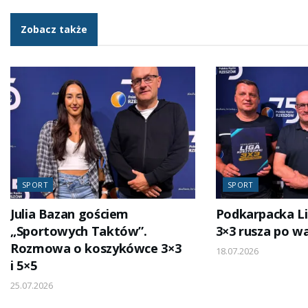
Zobacz także
SPORT
SPORT
Julia Bazan gościem
Podkarpacka L
„Sportowych Taktów”.
3×3 rusza po w
Rozmowa o koszykówce 3×3
18.07.2026
i 5×5
25.07.2026