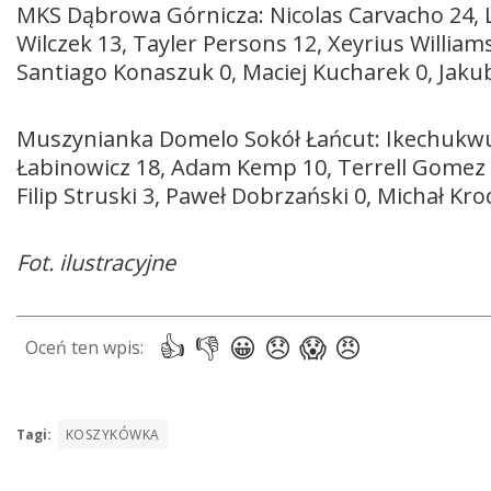
MKS Dąbrowa Górnicza: Nicolas Carvacho 24, L
Wilczek 13, Tayler Persons 12, Xeyrius William
Santiago Konaszuk 0, Maciej Kucharek 0, Jaku
Muszynianka Domelo Sokół Łańcut: Ikechukwu
Łabinowicz 18, Adam Kemp 10, Terrell Gomez 9
Filip Struski 3, Paweł Dobrzański 0, Michał Kro
Fot. ilustracyjne
Tagi:
KOSZYKÓWKA