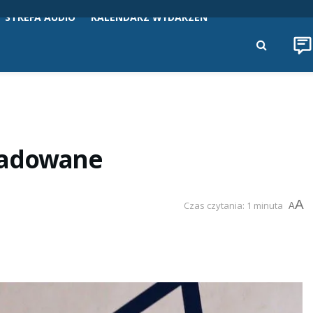
STREFA AUDIO
KALENDARZ WYDARZEŃ
radowane
A
Czas czytania: 1 minuta
A