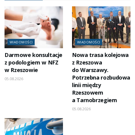
WIADOMOŚCI
WIADOMOŚCI
Darmowe konsultacje
Nowa trasa kolejowa
z podologiem w NFZ
z Rzeszowa
w Rzeszowie
do Warszawy.
Potrzebna rozbudowa
05.08.2026
linii między
Rzeszowem
a Tarnobrzegiem
05.08.2026