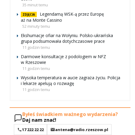
35 minut temu
Legendarną WSK-ą przez Europę
ZDJĘCIA
aż na Monte Cassino
52 minuty temu
Ekshumacje ofiar na Wołyniu. Polsko-ukraińska
grupa podsumowała dotychczasowe prace
11 godzin temu
Darmowe konsultacje z podologiem w NFZ
w Rzeszowie
11 godzin temu
Wysoka temperatura w aucie zagraża życiu. Policja
i lekarze apelują o rozwagę
11 godzin temu
Byłeś świadkiem ważnego wydarzenia?
Daj nam znać!
17 222 22 22
antena@radio.rzeszow.pl