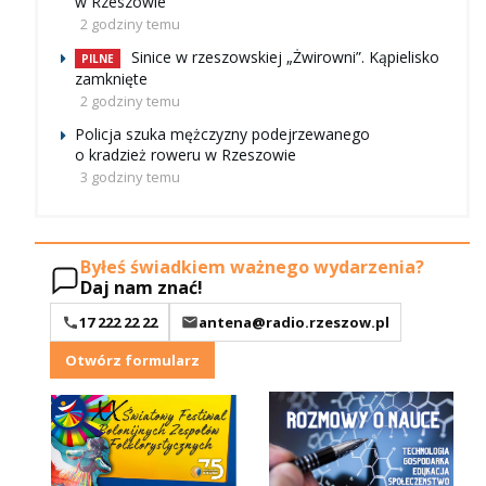
w Rzeszowie
2 godziny temu
Sinice w rzeszowskiej „Żwirowni”. Kąpielisko
PILNE
zamknięte
2 godziny temu
Policja szuka mężczyzny podejrzewanego
o kradzież roweru w Rzeszowie
3 godziny temu
Byłeś świadkiem ważnego wydarzenia?
Daj nam znać!
17 222 22 22
antena@radio.rzeszow.pl
Otwórz formularz