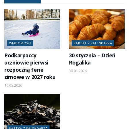
WIADOMOŚCI
KARTKA Z KALENDARZA
Podkarpaccy
30 stycznia – Dzień
uczniowie pierwsi
Rogalika
rozpoczną ferie
30.01.2026
zimowe w 2027 roku
16.05.2026
KARTKA Z KALENDARZA