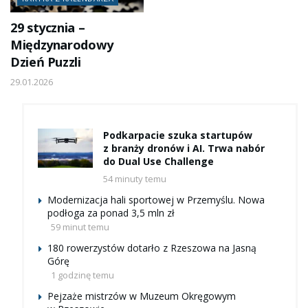
29 stycznia –
Międzynarodowy
Dzień Puzzli
29.01.2026
Podkarpacie szuka startupów
z branży dronów i AI. Trwa nabór
do Dual Use Challenge
54 minuty temu
Modernizacja hali sportowej w Przemyślu. Nowa
podłoga za ponad 3,5 mln zł
59 minut temu
180 rowerzystów dotarło z Rzeszowa na Jasną
Górę
1 godzinę temu
Pejzaże mistrzów w Muzeum Okręgowym