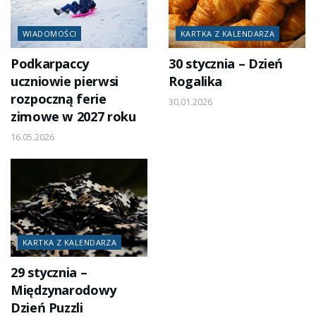
WIADOMOŚCI
KARTKA Z KALENDARZA
Podkarpaccy
30 stycznia – Dzień
uczniowie pierwsi
Rogalika
rozpoczną ferie
30.01.2026
zimowe w 2027 roku
16.05.2026
KARTKA Z KALENDARZA
29 stycznia –
Międzynarodowy
Dzień Puzzli