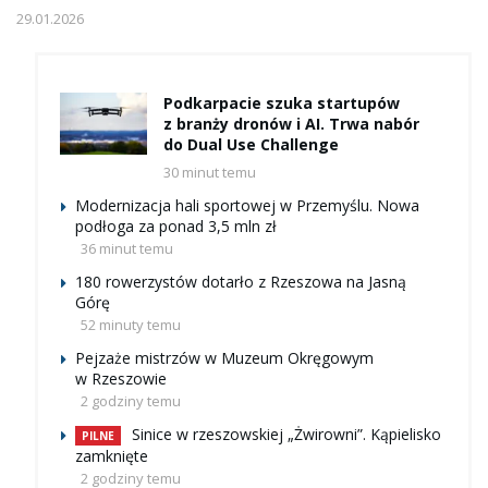
29.01.2026
Podkarpacie szuka startupów
z branży dronów i AI. Trwa nabór
do Dual Use Challenge
30 minut temu
Modernizacja hali sportowej w Przemyślu. Nowa
podłoga za ponad 3,5 mln zł
36 minut temu
180 rowerzystów dotarło z Rzeszowa na Jasną
Górę
52 minuty temu
Pejzaże mistrzów w Muzeum Okręgowym
w Rzeszowie
2 godziny temu
Sinice w rzeszowskiej „Żwirowni”. Kąpielisko
PILNE
zamknięte
2 godziny temu