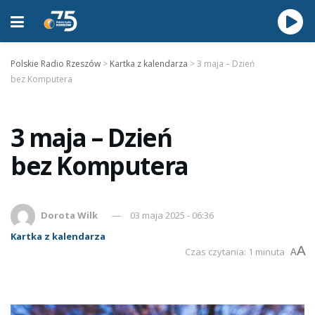
Polskie Radio Rzeszów
>
Kartka z kalendarza
>
3 maja – Dzień
bez Komputera
3 maja – Dzień
bez Komputera
Dorota Wilk
03 maja 2025 - 06:36
Kartka z kalendarza
A
Czas czytania: 1 minuta
A