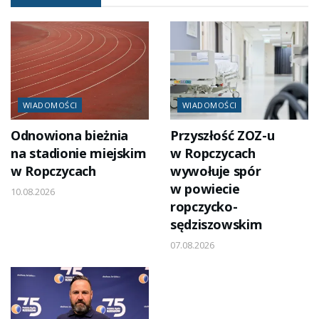
WIADOMOŚCI
WIADOMOŚCI
Odnowiona bieżnia
Przyszłość ZOZ-u
na stadionie miejskim
w Ropczycach
w Ropczycach
wywołuje spór
w powiecie
10.08.2026
ropczycko-
sędziszowskim
07.08.2026