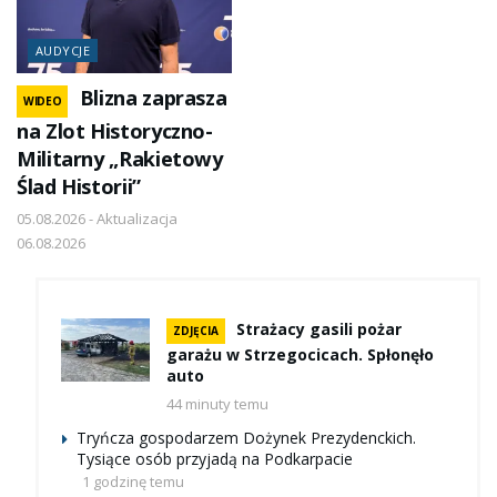
AUDYCJE
Blizna zaprasza
WIDEO
na Zlot Historyczno-
Militarny „Rakietowy
Ślad Historii”
05.08.2026 - Aktualizacja
06.08.2026
Strażacy gasili pożar
ZDJĘCIA
garażu w Strzegocicach. Spłonęło
auto
44 minuty temu
Tryńcza gospodarzem Dożynek Prezydenckich.
Tysiące osób przyjadą na Podkarpacie
1 godzinę temu