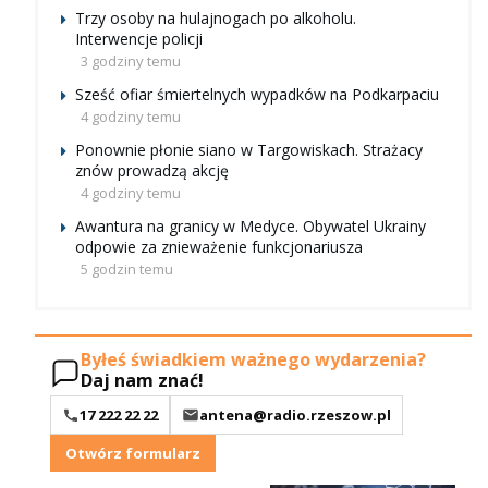
Trzy osoby na hulajnogach po alkoholu.
Interwencje policji
3 godziny temu
Sześć ofiar śmiertelnych wypadków na Podkarpaciu
4 godziny temu
Ponownie płonie siano w Targowiskach. Strażacy
znów prowadzą akcję
4 godziny temu
Awantura na granicy w Medyce. Obywatel Ukrainy
odpowie za znieważenie funkcjonariusza
5 godzin temu
Byłeś świadkiem ważnego wydarzenia?
Daj nam znać!
17 222 22 22
antena@radio.rzeszow.pl
Otwórz formularz