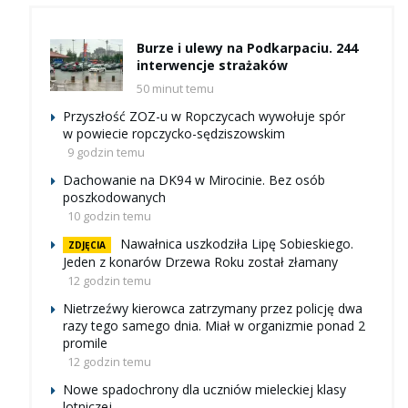
Burze i ulewy na Podkarpaciu. 244
interwencje strażaków
50 minut temu
Przyszłość ZOZ-u w Ropczycach wywołuje spór
w powiecie ropczycko-sędziszowskim
9 godzin temu
Dachowanie na DK94 w Mirocinie. Bez osób
poszkodowanych
10 godzin temu
Nawałnica uszkodziła Lipę Sobieskiego.
ZDJĘCIA
Jeden z konarów Drzewa Roku został złamany
12 godzin temu
Nietrzeźwy kierowca zatrzymany przez policję dwa
razy tego samego dnia. Miał w organizmie ponad 2
promile
12 godzin temu
Nowe spadochrony dla uczniów mieleckiej klasy
lotniczej