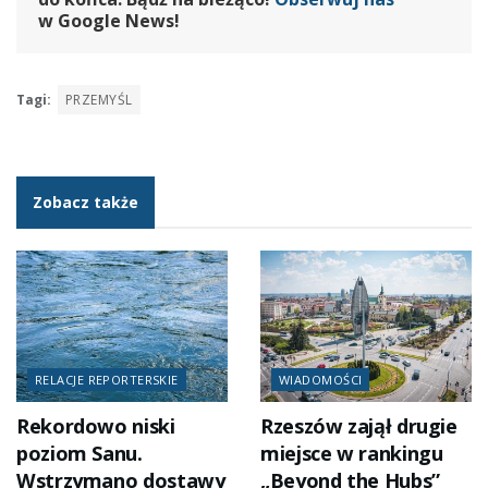
w Google News!
Tagi:
PRZEMYŚL
Zobacz także
RELACJE REPORTERSKIE
WIADOMOŚCI
Rekordowo niski
Rzeszów zajął drugie
poziom Sanu.
miejsce w rankingu
Wstrzymano dostawy
„Beyond the Hubs”