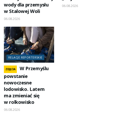
wody dla przemysłu
06.08.2026
w Stalowej Woli
06.08.2026
RELACJE REPORTERSKIE
W Przemyślu
ZDJĘCIA
powstanie
nowoczesne
lodowisko. Latem
ma zmieniać się
w rolkowisko
06.08.2026