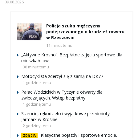
09.08.2026
Policja szuka mężczyzny
podejrzewanego o kradzież roweru
w Rzeszowie
11 minut temu
„Aktywne Krosno”. Bezpłatne zajęcia sportowe dla
mieszkańców
38 minut temu
Motocyklista zderzył się z sarną na DK77
1 godzinę temu
Pałac Wodzickich w Tyczynie otwarty dla
zwiedzających. Wstęp bezpłatny
1 godzinę temu
Starocie, rękodzieło i wyjątkowe przedmioty.
Jarmark w Krośnie
2 godziny temu
Klasyczne pojazdy i sportowe emocje.
ZDJĘCIA