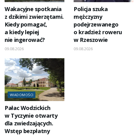
Wakacyjne spotkania
Policja szuka
z dzikimi zwierzętami.
mężczyzny
Kiedy pomagać,
podejrzewanego
a kiedy lepiej
o kradzież roweru
nie ingerować?
w Rzeszowie
09.08.2026
09.08.2026
WIADOMOŚCI
Pałac Wodzickich
w Tyczynie otwarty
dla zwiedzających.
Wstęp bezpłatny