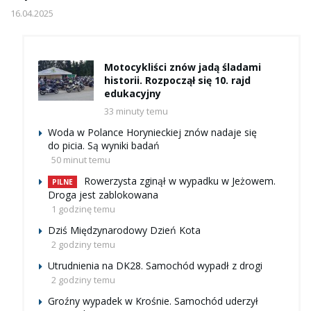
16.04.2025
Motocykliści znów jadą śladami
historii. Rozpoczął się 10. rajd
edukacyjny
33 minuty temu
Woda w Polance Horynieckiej znów nadaje się
do picia. Są wyniki badań
50 minut temu
Rowerzysta zginął w wypadku w Jeżowem.
PILNE
Droga jest zablokowana
1 godzinę temu
Dziś Międzynarodowy Dzień Kota
2 godziny temu
Utrudnienia na DK28. Samochód wypadł z drogi
2 godziny temu
Groźny wypadek w Krośnie. Samochód uderzył