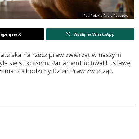
Fot. Polskie Radio Rzeszów
ępnij na X
Wyślij na WhatsApp
atelska na rzecz praw zwierząt w naszym
yła się sukcesem. Parlament uchwalił ustawę
zenia obchodzimy Dzień Praw Zwierząt.