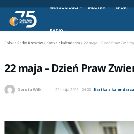
WIADOMOŚCI
MUZYKA
SPORT
RADIO
Polskie Radio Rzeszów
>
Kartka z kalendarza
>
22 maja – Dzień Praw Zwierzą
22 maja – Dzień Praw Zwie
Dorota Wilk
22 maja 2025 - 04:00
Kartka z kalendarz