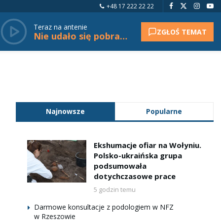
+48 17 222 22 22
Teraz na antenie
ZGŁOŚ TEMAT
Nie udało się pobrać tytułu.
Najnowsze
Popularne
Ekshumacje ofiar na Wołyniu.
Polsko-ukraińska grupa
podsumowała
dotychczasowe prace
5 godzin temu
Darmowe konsultacje z podologiem w NFZ
w Rzeszowie