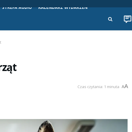
STREFA AUDIO
KALENDARZ WYDARZEŃ
t
rząt
A
Czas czytania: 1 minuta
A
a