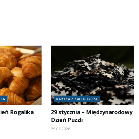
RZA
KARTKA Z KALENDARZA
zień Rogalika
29 stycznia – Międzynarodowy
Dzień Puzzli
29.01.2026