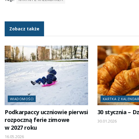
Zobacz także
WIADOMOŚCI
KARTKA Z KALENDA
Podkarpaccy uczniowie pierwsi
30 stycznia – D
rozpoczną ferie zimowe
30.01.2026
w 2027 roku
16.05.2026