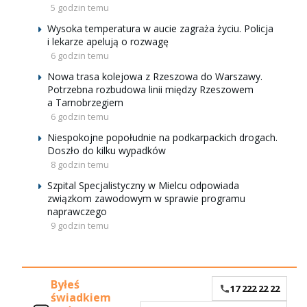
5 godzin temu
Wysoka temperatura w aucie zagraża życiu. Policja
i lekarze apelują o rozwagę
6 godzin temu
Nowa trasa kolejowa z Rzeszowa do Warszawy.
Potrzebna rozbudowa linii między Rzeszowem
a Tarnobrzegiem
6 godzin temu
Niespokojne popołudnie na podkarpackich drogach.
Doszło do kilku wypadków
8 godzin temu
Szpital Specjalistyczny w Mielcu odpowiada
związkom zawodowym w sprawie programu
naprawczego
9 godzin temu
Byłeś
17 222 22 22
świadkiem