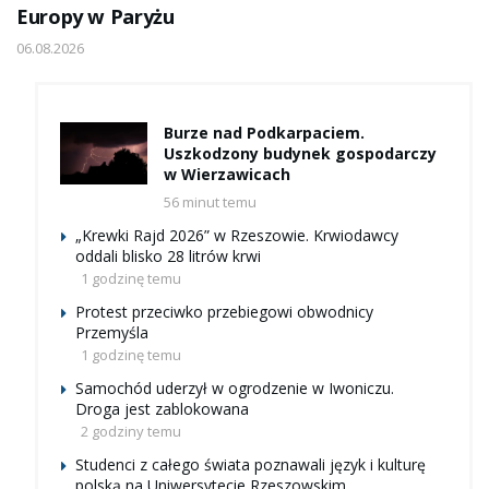
Europy w Paryżu
06.08.2026
Burze nad Podkarpaciem.
Uszkodzony budynek gospodarczy
w Wierzawicach
56 minut temu
„Krewki Rajd 2026” w Rzeszowie. Krwiodawcy
oddali blisko 28 litrów krwi
1 godzinę temu
Protest przeciwko przebiegowi obwodnicy
Przemyśla
1 godzinę temu
Samochód uderzył w ogrodzenie w Iwoniczu.
Droga jest zablokowana
2 godziny temu
Studenci z całego świata poznawali język i kulturę
polską na Uniwersytecie Rzeszowskim