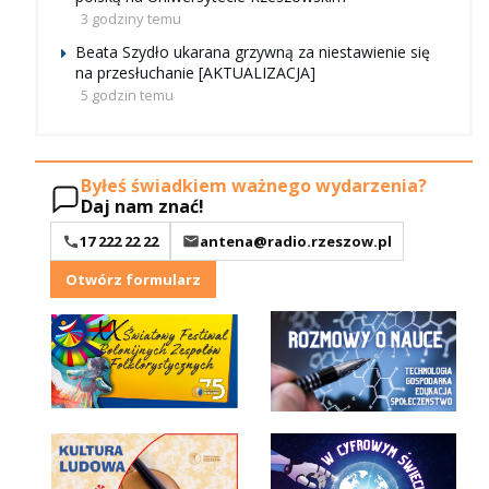
3 godziny temu
Beata Szydło ukarana grzywną za niestawienie się
na przesłuchanie [AKTUALIZACJA]
5 godzin temu
Byłeś świadkiem ważnego wydarzenia?
Daj nam znać!
17 222 22 22
antena@radio.rzeszow.pl
Otwórz formularz