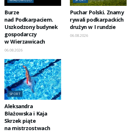
Burze
Puchar Polski. Znamy
nad Podkarpaciem.
rywali podkarpackich
Uszkodzony budynek
drużyn w I rundzie
gospodarczy
06.08.2026
w Wierzawicach
06.08.2026
SPORT
Aleksandra
Błażowska i Kaja
Skrzek piąte
na mistrzostwach