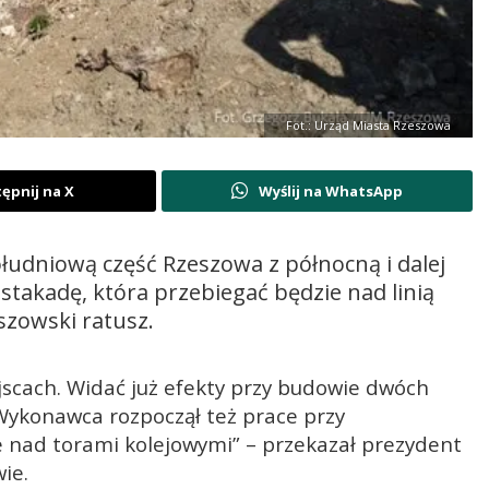
Fot.: Urząd Miasta Rzeszowa
ępnij na X
Wyślij na WhatsApp
łudniową część Rzeszowa z północną i dalej
takadę, która przebiegać będzie nad linią
zowski ratusz.
scach. Widać już efekty przy budowie dwóch
Wykonawca rozpoczął też prace przy
 nad torami kolejowymi” – przekazał prezydent
ie.