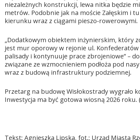
niezależnych konstrukcji, lewa nitka będzie m
metrów. Podobnie jak na moście Załęskim i t
kierunku wraz z ciągami pieszo-rowerowymi.
„Dodatkowym obiektem inżynierskim, który 
jest mur oporowy w rejonie ul. Konfederató
palisady i kontynuuje prace zbrojeniowe” – 
związane ze wzmocnieniem podłoża pod nasy
wraz z budową infrastruktury podziemnej.
Przetarg na budowę Wisłokostrady wygrało ko
Inwestycja ma być gotowa wiosną 2026 roku. 
Tekst: Agnieszka Lipska, fot.: Urząd Miasta R