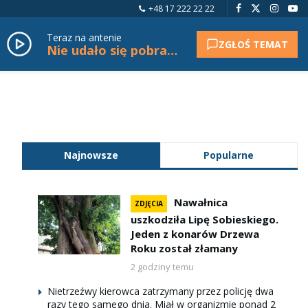
+48 17 222 22 22
Teraz na antenie
ZGŁOŚ TEMAT
Nie udało się pobrać tytułu.
Najnowsze
Popularne
Nawałnica
ZDJĘCIA
uszkodziła Lipę Sobieskiego.
Jeden z konarów Drzewa
Roku został złamany
2 godziny temu
Nietrzeźwy kierowca zatrzymany przez policję dwa
razy tego samego dnia. Miał w organizmie ponad 2