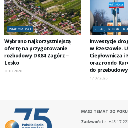
WIADOMOŚCI
RELACJE REPORTERS
Wybrano najkorzystniejszą
Inwestycje dr
ofertę na przygotowanie
w Rzeszowie. U
rozbudowy DK84 Zagórz –
Ciepłownicza i
Lesko
oraz rondo Kur
do przebudowy
20.07.2026
17.07.2026
MASZ TEMAT DO PORU
Zadzwoń:
tel. +48 17 22