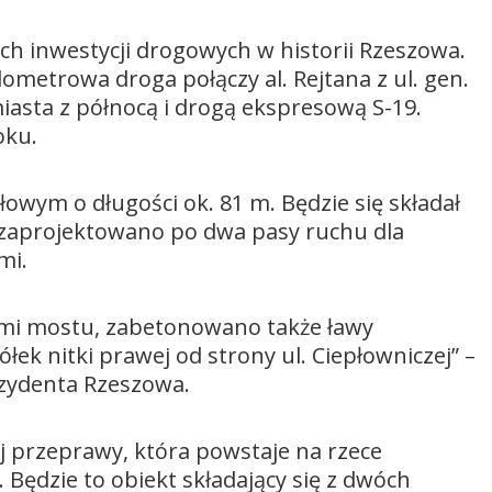
ch inwestycji drogowych w historii Rzeszowa.
lometrowa droga połączy al. Rejtana z ul. gen.
iasta z północą i drogą ekspresową S-19.
oku.
owym o długości ok. 81 m. Będzie się składał
h zaprojektowano po dwa pasy ruchu dla
mi.
ami mostu, zabetonowano także ławy
k nitki prawej od strony ul. Ciepłowniczej” –
ezydenta Rzeszowa.
j przeprawy, która powstaje na rzece
Będzie to obiekt składający się z dwóch