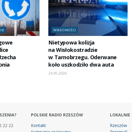
KIE
WIADOMOŚCI
ogowe
Nietypowa kolizja
lice
na Wisłokostradzie
 Rzecha
w Tarnobrzegu. Oderwane
onia
koło uszkodziło dwa auta
24.05.2026
SZENIA?
POLSKIE RADIO RZESZÓW
LOKALNIE
2 22 22
Kontakt
Rzeszów
Kampanie społeczne
Przemyśl