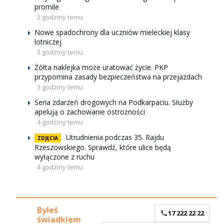
promile
2 godziny temu
Nowe spadochrony dla uczniów mieleckiej klasy
lotniczej
3 godziny temu
Żółta naklejka może uratować życie. PKP
przypomina zasady bezpieczeństwa na przejazdach
3 godziny temu
Seria zdarzeń drogowych na Podkarpaciu. Służby
apelują o zachowanie ostrożności
4 godziny temu
Utrudnienia podczas 35. Rajdu
ZDJĘCIA
Rzeszowskiego. Sprawdź, które ulice będą
wyłączone z ruchu
4 godziny temu
Byłeś
17 222 22 22
świadkiem