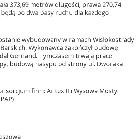
iała 373,69 metrów długości, prawa 270,74
u będą po dwa pasy ruchu dla każdego
zostanie wybudowany w ramach Wisłokostrady
w Barskich. Wykonawca zakończył budowę
dodał Gernand. Tymczasem trwają prace
py, budową nasypu od strony ul. Dworaka
nsorcjum firm: Antex II i Wysowa Mosty.
(PAP)
zeszowa