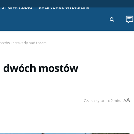
STREFA AUDIO
KALENDARZ WYDARZEŃ
stów i estakady nad torami
a dwóch mostów
A
Czas czytania: 2 min.
A