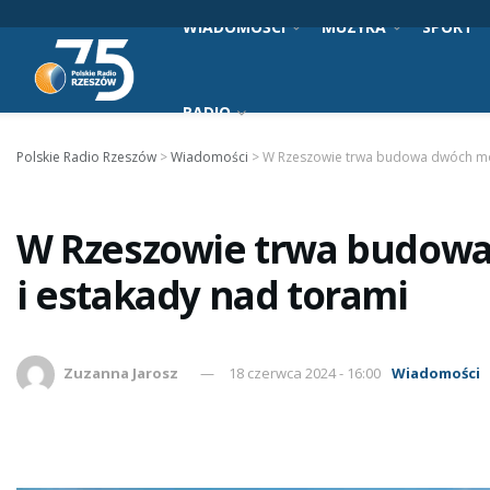
WIADOMOŚCI
MUZYKA
SPORT
RADIO
Polskie Radio Rzeszów
>
Wiadomości
>
W Rzeszowie trwa budowa dwóch mo
W Rzeszowie trwa budow
i estakady nad torami
Zuzanna Jarosz
18 czerwca 2024 - 16:00
Wiadomości