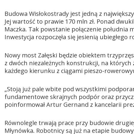
Budowa Wisłokostrady jest jedną z największy
Jej wartość to prawie 170 mln zł. Ponad dwuki
Maczka. Tak powstanie połączenie południa m
Inwestycja rozpoczęła się jesienią ubiegłego r
Nowy most Załęski będzie obiektem trzyprzęsł
z dwóch niezależnych konstrukcji, na któryc
każdego kierunku z ciągami pieszo-rowerowy
„Stoją już pale wbite pod wszystkimi podpor
fundamentowe skrajnych podpór oraz przyczółe
poinformował Artur Gernand z kancelarii pr
Równolegle trwają prace przy budowie drugie
Młynówka. Robotnicy są już na etapie budowy. 