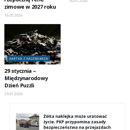
30.01.2026
zimowe w 2027 roku
16.05.2026
KARTKA Z KALENDARZA
29 stycznia –
Międzynarodowy
Dzień Puzzli
29.01.2026
Żółta naklejka może uratować
życie. PKP przypomina zasady
bezpieczeństwa na przejazdach