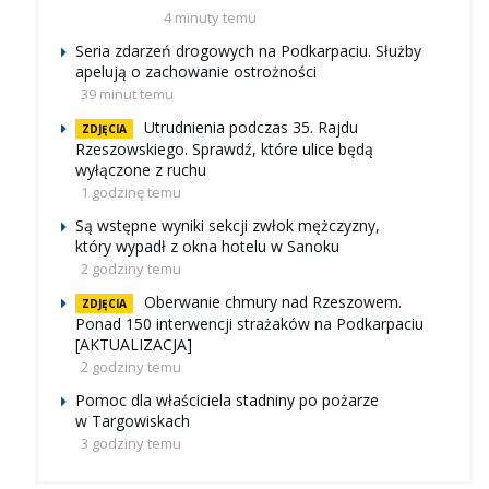
4 minuty temu
Seria zdarzeń drogowych na Podkarpaciu. Służby
apelują o zachowanie ostrożności
39 minut temu
Utrudnienia podczas 35. Rajdu
ZDJĘCIA
Rzeszowskiego. Sprawdź, które ulice będą
wyłączone z ruchu
1 godzinę temu
Są wstępne wyniki sekcji zwłok mężczyzny,
który wypadł z okna hotelu w Sanoku
2 godziny temu
Oberwanie chmury nad Rzeszowem.
ZDJĘCIA
Ponad 150 interwencji strażaków na Podkarpaciu
[AKTUALIZACJA]
2 godziny temu
Pomoc dla właściciela stadniny po pożarze
w Targowiskach
3 godziny temu