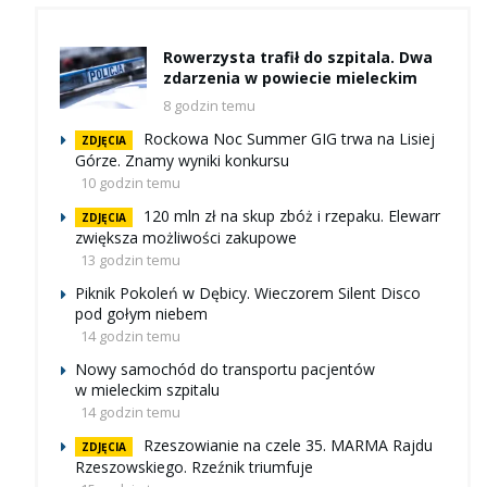
Rowerzysta trafił do szpitala. Dwa
zdarzenia w powiecie mieleckim
8 godzin temu
Rockowa Noc Summer GIG trwa na Lisiej
ZDJĘCIA
Górze. Znamy wyniki konkursu
10 godzin temu
120 mln zł na skup zbóż i rzepaku. Elewarr
ZDJĘCIA
zwiększa możliwości zakupowe
13 godzin temu
Piknik Pokoleń w Dębicy. Wieczorem Silent Disco
pod gołym niebem
14 godzin temu
Nowy samochód do transportu pacjentów
w mieleckim szpitalu
14 godzin temu
Rzeszowianie na czele 35. MARMA Rajdu
ZDJĘCIA
Rzeszowskiego. Rzeźnik triumfuje