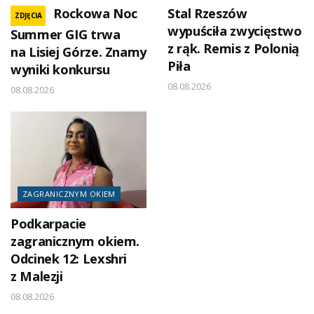
Rockowa Noc
Stal Rzeszów
ZDJĘCIA
wypuściła zwycięstwo
Summer GIG trwa
z rąk. Remis z Polonią
na Lisiej Górze. Znamy
Piła
wyniki konkursu
08.08.2026
08.08.2026
ZAGRANICZNYM OKIEM
Podkarpacie
zagranicznym okiem.
Odcinek 12: Lexshri
z Malezji
08.08.2026