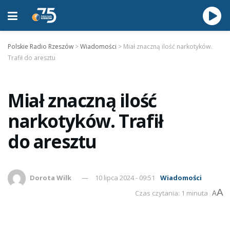
Polskie Radio Rzeszów
>
Wiadomości
>
Miał znaczną ilość narkotyków.
Trafił do aresztu
Miał znaczną ilość
narkotyków. Trafił
do aresztu
Dorota Wilk
10 lipca 2024 - 09:51
Wiadomości
A
Czas czytania: 1 minuta
A