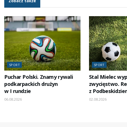
Zobacz także
SPORT
SPORT
Puchar Polski. Znamy rywali
Stal Mielec wyp
podkarpackich drużyn
zwycięstwo. R
w I rundzie
z Podbeskidzie
06.08.2026
02.08.2026