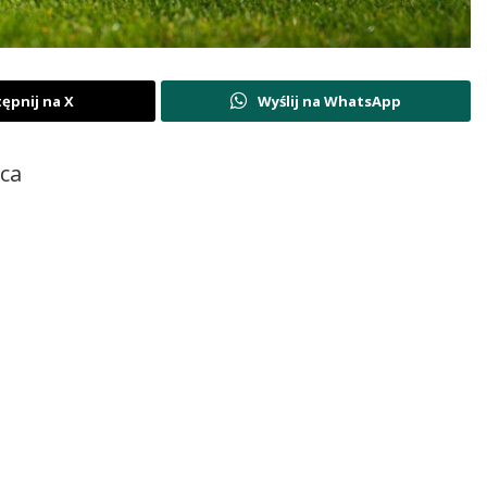
ępnij na X
Wyślij na WhatsApp
ica