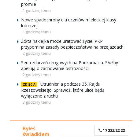
promile
1 godzinę temu
Nowe spadochrony dla uczniów mieleckiej klasy
lotniczej
1 godzinę temu
Żółta naklejka może uratować życie. PKP
przypomina zasady bezpieczeństwa na przejazdach
2 godziny temu
Seria zdarzeń drogowych na Podkarpaciu. Służby
apelują o zachowanie ostrożności
2 godziny temu
Utrudnienia podczas 35. Rajdu
ZDJĘCIA
Rzeszowskiego. Sprawdź, które ulice będą
wyłączone z ruchu
3 godziny temu
Byłeś
17 222 22 22
świadkiem