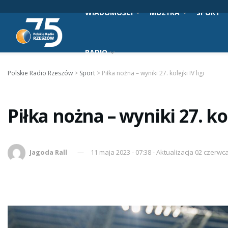
WIADOMOŚCI
MUZYKA
SPORT
RADIO
Polskie Radio Rzeszów
>
Sport
>
Piłka nożna – wyniki 27. kolejki IV ligi
Piłka nożna – wyniki 27. kole
Jagoda Rall
11 maja 2023 - 07:38 - Aktualizacja 02 czerwca