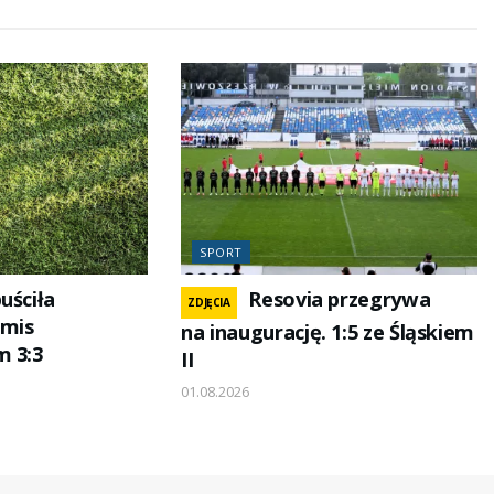
SPORT
uściła
Resovia przegrywa
ZDJĘCIA
emis
na inaugurację. 1:5 ze Śląskiem
m 3:3
II
01.08.2026