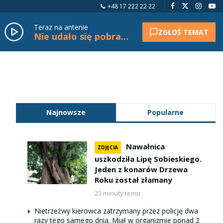
+48 17 222 22 22
Teraz na antenie
ZGŁOŚ TEMAT
Nie udało się pobrać tytułu.
Najnowsze
Popularne
Nawałnica
ZDJĘCIA
uszkodziła Lipę Sobieskiego.
Jeden z konarów Drzewa
Roku został złamany
23 minuty temu
Nietrzeźwy kierowca zatrzymany przez policję dwa
razy tego samego dnia. Miał w organizmie ponad 2