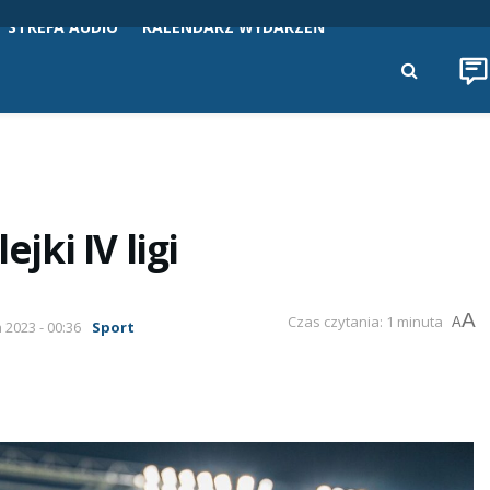
STREFA AUDIO
KALENDARZ WYDARZEŃ
jki IV ligi
A
Czas czytania: 1 minuta
A
 2023 - 00:36
Sport