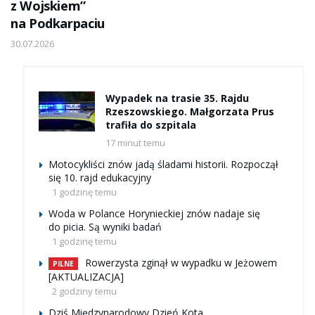
z Wojskiem”
na Podkarpaciu
30.07.2026
Wypadek na trasie 35. Rajdu
Rzeszowskiego. Małgorzata Prus
trafiła do szpitala
17 minut temu
Motocykliści znów jadą śladami historii. Rozpoczął
się 10. rajd edukacyjny
1 godzinę temu
Woda w Polance Horynieckiej znów nadaje się
do picia. Są wyniki badań
1 godzinę temu
Rowerzysta zginął w wypadku w Jeżowem
PILNE
[AKTUALIZACJA]
2 godziny temu
Dziś Międzynarodowy Dzień Kota