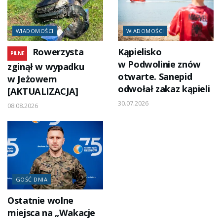
WIADOMOŚCI
WIADOMOŚCI
Rowerzysta
Kąpielisko
PILNE
w Podwolinie znów
zginął w wypadku
otwarte. Sanepid
w Jeżowem
odwołał zakaz kąpieli
[AKTUALIZACJA]
30.07.2026
08.08.2026
GOŚĆ DNIA
Ostatnie wolne
miejsca na „Wakacje