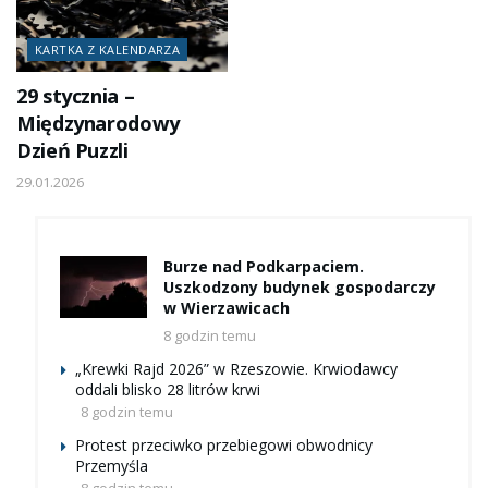
KARTKA Z KALENDARZA
29 stycznia –
Międzynarodowy
Dzień Puzzli
29.01.2026
Burze nad Podkarpaciem.
Uszkodzony budynek gospodarczy
w Wierzawicach
8 godzin temu
„Krewki Rajd 2026” w Rzeszowie. Krwiodawcy
oddali blisko 28 litrów krwi
8 godzin temu
Protest przeciwko przebiegowi obwodnicy
Przemyśla