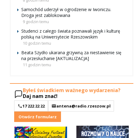
8 godzin temu
Samochód uderzył w ogrodzenie w Iwoniczu.
Droga jest zablokowana
9 godzin temu
Studenci z całego świata poznawali język i kulturę
polską na Uniwersytecie Rzeszowskim
10 godzin temu
Beata Szydło ukarana grzywną za niestawienie się
na przesłuchanie [AKTUALIZACJA]
11 godzin temu
Byłeś świadkiem ważnego wydarzenia?
Daj nam znać!
17 222 22 22
antena@radio.rzeszow.pl
Otwórz formularz