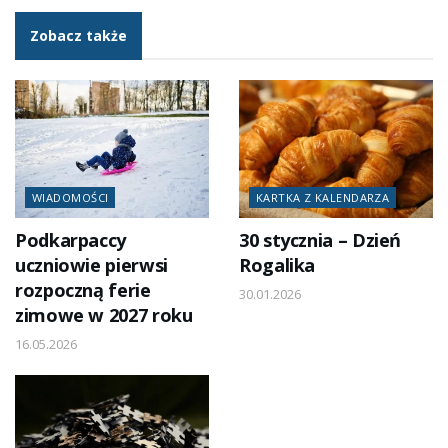
Zobacz także
WIADOMOŚCI
KARTKA Z KALENDARZA
Podkarpaccy
30 stycznia – Dzień
uczniowie pierwsi
Rogalika
rozpoczną ferie
30.01.2026
zimowe w 2027 roku
16.05.2026