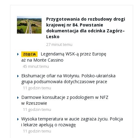
Przygotowania do rozbudowy drogi
krajowej nr 84. Powstanie
dokumentacja dla odcinka Zagórz–
Lesko
27 minut temu
Legendarną WSK-ą przez Europę
ZDJĘCIA
aż na Monte Cassino
45 minut temu
Ekshumacje ofiar na Wołyniu. Polsko-ukraińska
grupa podsumowała dotychczasowe prace
11 godzin temu
Darmowe konsultacje z podologiem w NFZ
w Rzeszowie
11 godzin temu
Wysoka temperatura w aucie zagraża życiu. Policja
i lekarze apelują o rozwagę
11 godzin temu