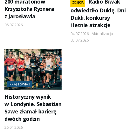
200 maratonów
Radio Biwak
ZDJĘCIA
Krzysztofa Ryznera
odwiedziło Duklę. Dni
z Jarosławia
Dukli, konkursy
i letnie atrakcje
06.07.2026
04.07.2026 - Aktualizacja
05.07.2026
KRAJ I ŚWIAT
Historyczny wynik
w Londynie. Sebastian
Sawe złamał barierę
dwóch godzin
26.04.2026