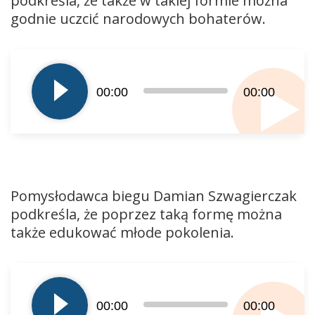
podkreśla, że także w takiej formie można
godnie uczcić narodowych bohaterów.
Odtwarzacz
plików
dźwiękowych
00:00
00:00
Pomysłodawca biegu Damian Szwagierczak
podkreśla, że poprzez taką formę można
także edukować młode pokolenia.
Odtwarzacz
plików
dźwiękowych
00:00
00:00