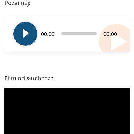
Pożarnej:
Odtwarzacz
plików
dźwiękowych
00:00
00:00
Film od słuchacza.
Odtwarzacz
video