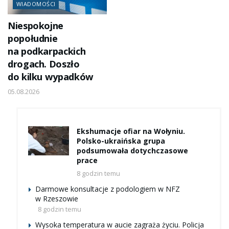
WIADOMOŚCI
Niespokojne
popołudnie
na podkarpackich
drogach. Doszło
do kilku wypadków
05.08.2026
Ekshumacje ofiar na Wołyniu.
Polsko-ukraińska grupa
podsumowała dotychczasowe
prace
8 godzin temu
Darmowe konsultacje z podologiem w NFZ
w Rzeszowie
8 godzin temu
Wysoka temperatura w aucie zagraża życiu. Policja