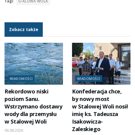
Tagi:
STALOWA WOLA
Zobacz także
WIADOMOŚCI
WIADOMOŚCI
Rekordowo niski
Konfederacja chce,
poziom Sanu.
by nowy most
Wstrzymano dostawy
w Stalowej Woli nosił
wody dla przemysłu
imię ks. Tadeusza
w Stalowej Woli
Isakowicza-
Zaleskiego
06.08.2026