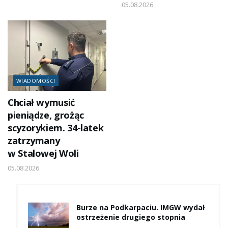
05.08.2026
WIADOMOŚCI
Chciał wymusić
pieniądze, grożąc
scyzorykiem. 34-latek
zatrzymany
w Stalowej Woli
05.08.2026
Burze na Podkarpaciu. IMGW wydał
ostrzeżenie drugiego stopnia