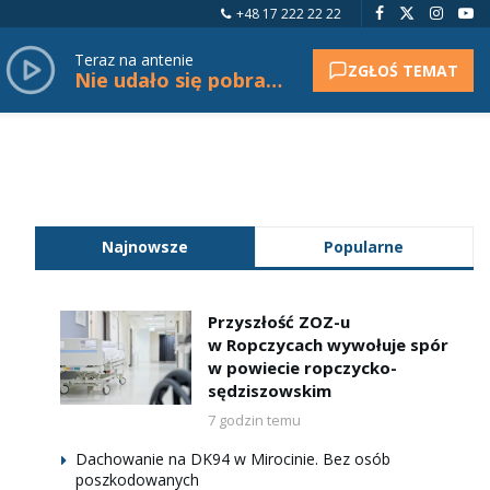
+48 17 222 22 22
Teraz na antenie
ZGŁOŚ TEMAT
Nie udało się pobrać tytułu.
Najnowsze
Popularne
Przyszłość ZOZ-u
w Ropczycach wywołuje spór
w powiecie ropczycko-
sędziszowskim
7 godzin temu
Dachowanie na DK94 w Mirocinie. Bez osób
poszkodowanych