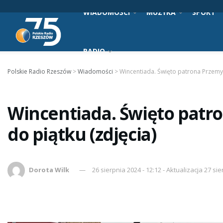
WIADOMOŚCI
MUZYKA
SPORT
RADIO
Polskie Radio Rzeszów
>
Wiadomości
>
Wincentiada. Święto patrona Przemyś
Wincentiada. Święto patr
do piątku (zdjęcia)
Dorota Wilk
26 sierpnia 2024 - 12:12 - Aktualizacja 27 sie