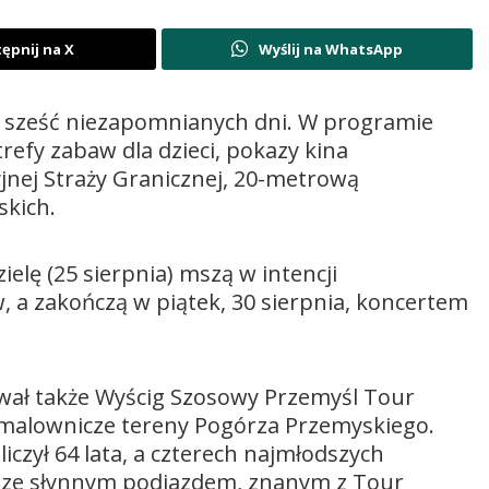
ępnij na X
Wyślij na WhatsApp
 to sześć niezapomnianych dni. W programie
refy zabaw dla dzieci, pokazy kina
jnej Straży Granicznej, 20-metrową
skich.
elę (25 sierpnia) mszą w intencji
 a zakończą w piątek, 30 sierpnia, koncertem
ował także Wyścig Szosowy Przemyśl Tour
 malownicze tereny Pogórza Przemyskiego.
zył 64 lata, a czterech najmłodszych
się ze słynnym podjazdem, znanym z Tour