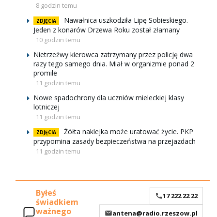
8 godzin temu
Nawałnica uszkodziła Lipę Sobieskiego.
ZDJĘCIA
Jeden z konarów Drzewa Roku został złamany
10 godzin temu
Nietrzeźwy kierowca zatrzymany przez policję dwa
razy tego samego dnia. Miał w organizmie ponad 2
promile
11 godzin temu
Nowe spadochrony dla uczniów mieleckiej klasy
lotniczej
11 godzin temu
Żółta naklejka może uratować życie. PKP
ZDJĘCIA
przypomina zasady bezpieczeństwa na przejazdach
11 godzin temu
Byłeś
17 222 22 22
świadkiem
ważnego
antena@radio.rzeszow.pl