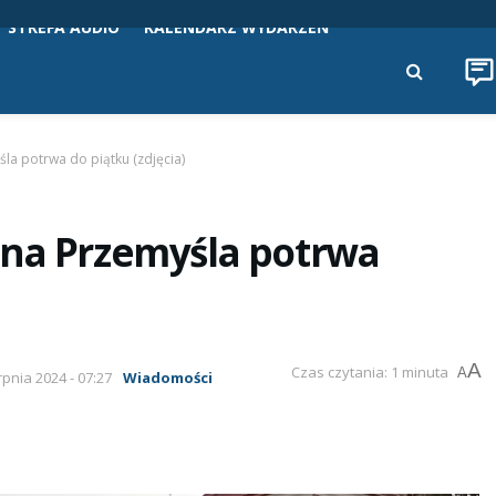
STREFA AUDIO
KALENDARZ WYDARZEŃ
la potrwa do piątku (zdjęcia)
ona Przemyśla potrwa
A
Czas czytania: 1 minuta
A
rpnia 2024 - 07:27
Wiadomości