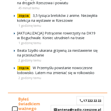
na drogach Rzeszowa i powiatu
45 minut temu
3,5 tysiąca breloków z anime. Niezwykła
ZDJĘCIA
kolekcja na wystawie w Rzeszowie
1 godzinę temu
[AKTUALIZACJA] Potrącenie rowerzysty na DK19
w Boguchwale. Koniec utrudnień na trasie
1 godzinę temu
Beata Szydło ukarana grzywną za niestawienie się
na przesłuchanie
2 godziny temu
W Przemyślu powstanie nowoczesne
ZDJĘCIA
lodowisko. Latem ma zmieniać się w rolkowisko
2 godziny temu
Byłeś
17 222 22 22
świadkiem
ważnego
antena@radio.rzeszow.pl