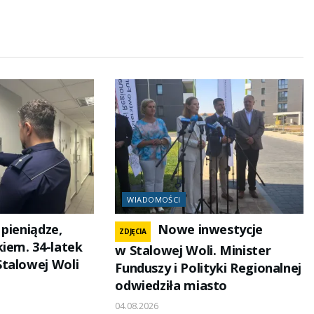
WIADOMOŚCI
pieniądze,
Nowe inwestycje
ZDJĘCIA
kiem. 34-latek
w Stalowej Woli. Minister
talowej Woli
Funduszy i Polityki Regionalnej
odwiedziła miasto
04.08.2026