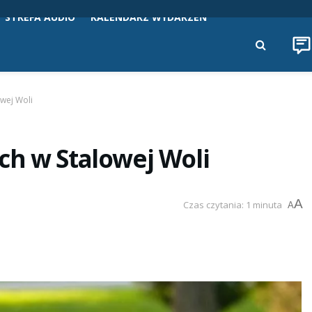
STREFA AUDIO
KALENDARZ WYDARZEŃ
wej Woli
ch w Stalowej Woli
A
Czas czytania: 1 minuta
A