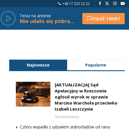
+48 17 222 22 22
Teraz na antenie
ZGŁOŚ TEMAT
Nie udało się pobrać tytułu.
Najnowsze
Popularne
[AKTUALIZACJA] Sąd
Apelacyjny w Rzeszowie
ogłosił wyrok w sprawie
Marcina Warchoła przeciwko
Izabeli Leszczynie
30 minut temu
Cztery wypadki z udziałem jednośladów od rana