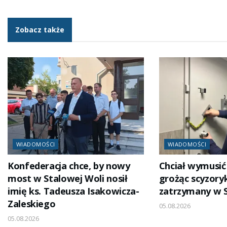
Zobacz także
WIADOMOŚCI
WIADOMOŚCI
Konfederacja chce, by nowy
Chciał wymusić 
most w Stalowej Woli nosił
grożąc scyzory
imię ks. Tadeusza Isakowicza-
zatrzymany w S
Zaleskiego
05.08.2026
05.08.2026