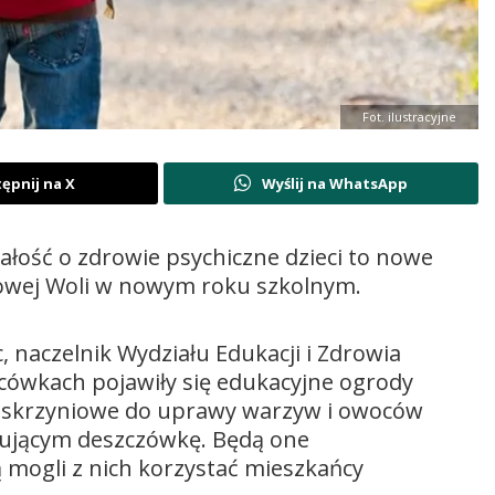
Fot. ilustracyjne
ępnij na X
Wyślij na WhatsApp
łość o zdrowie psychiczne dzieci to nowe
owej Woli w nowym roku szkolnym.
naczelnik Wydziału Edukacji i Zdrowia
acówkach pojawiły się edukacyjne ogrody
i skrzyniowe do uprawy warzyw i owoców
ującym deszczówkę. Będą one
 mogli z nich korzystać mieszkańcy