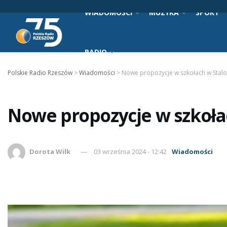
WIADOMOŚCI
MUZYKA
SPORT
RADIO
Polskie Radio Rzeszów
>
Wiadomości
>
Nowe propozycje w szkołach w Stalo
Nowe propozycje w szkoła
Dorota Wilk
03 września 2024 - 12:42
Wiadomości