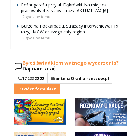
Pożar garażu przy ul. Dąbrówki. Na miejscu
pracowały 4 zastępy straży [AKTUALIZACJA]
2 godziny temu
Burze na Podkarpaciu. Strażacy interweniowali 19
razy, IMGW ostrzega cały region
3 godziny temu
Byłeś świadkiem ważnego wydarzenia?
Daj nam znać!
17 222 22 22
antena@radio.rzeszow.pl
Otwórz formularz