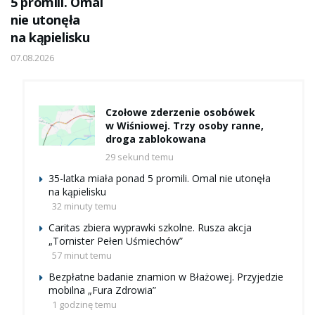
5 promili. Omal
nie utonęła
na kąpielisku
07.08.2026
Czołowe zderzenie osobówek
w Wiśniowej. Trzy osoby ranne,
droga zablokowana
29 sekund temu
35-latka miała ponad 5 promili. Omal nie utonęła
na kąpielisku
32 minuty temu
Caritas zbiera wyprawki szkolne. Rusza akcja
„Tornister Pełen Uśmiechów”
57 minut temu
Bezpłatne badanie znamion w Błażowej. Przyjedzie
mobilna „Fura Zdrowia”
1 godzinę temu