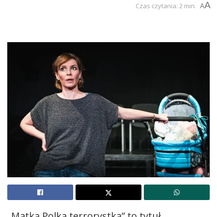
A
Czas czytania: 2 min.
A
„Matka Polka terrorystka” to tytuł