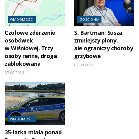
WIADOMOŚCI
GOŚĆ DNIA
Czołowe zderzenie
S. Bartman: Susza
osobówek
zmniejszy plony,
w Wiśniowej. Trzy
ale ograniczy choroby
osoby ranne, droga
grzybowe
zablokowana
07.08.2026
07.08.2026
WIADOMOŚCI
35-latka miała ponad