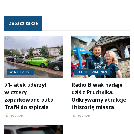
Zobacz także
WIADOMOŚCI
RADIO BIWAK 2026
71-latek uderzył
Radio Biwak nadaje
w cztery
dziś z Pruchnika.
zaparkowane auta.
Odkrywamy atrakcje
Trafił do szpitala
i historię miasta
07.08.2026
07.08.2026