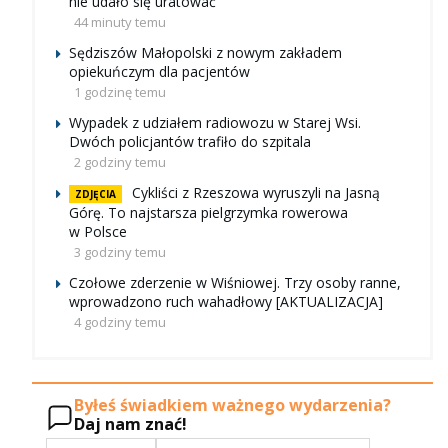
nie udało się uratować
44 minuty temu
Sędziszów Małopolski z nowym zakładem
opiekuńczym dla pacjentów
1 godzinę temu
Wypadek z udziałem radiowozu w Starej Wsi.
Dwóch policjantów trafiło do szpitala
2 godziny temu
Cykliści z Rzeszowa wyruszyli na Jasną
ZDJĘCIA
Górę. To najstarsza pielgrzymka rowerowa
w Polsce
3 godziny temu
Czołowe zderzenie w Wiśniowej. Trzy osoby ranne,
wprowadzono ruch wahadłowy [AKTUALIZACJA]
4 godziny temu
Byłeś świadkiem ważnego wydarzenia?
Daj nam znać!