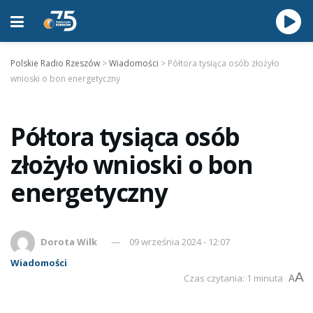
Polskie Radio Rzeszów
>
Wiadomości
>
Półtora tysiąca osób złożyło
wnioski o bon energetyczny
Półtora tysiąca osób
złożyło wnioski o bon
energetyczny
Dorota Wilk
09 września 2024 - 12:07
Wiadomości
A
Czas czytania: 1 minuta
A