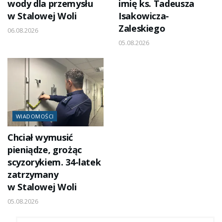
wody dla przemysłu
imię ks. Tadeusza
w Stalowej Woli
Isakowicza-
Zaleskiego
06.08.2026
05.08.2026
WIADOMOŚCI
Chciał wymusić
pieniądze, grożąc
scyzorykiem. 34-latek
zatrzymany
w Stalowej Woli
05.08.2026