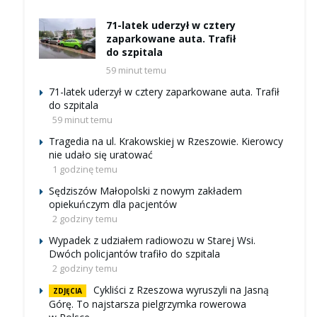
71-latek uderzył w cztery
zaparkowane auta. Trafił
do szpitala
59 minut temu
71-latek uderzył w cztery zaparkowane auta. Trafił
do szpitala
59 minut temu
Tragedia na ul. Krakowskiej w Rzeszowie. Kierowcy
nie udało się uratować
1 godzinę temu
Sędziszów Małopolski z nowym zakładem
opiekuńczym dla pacjentów
2 godziny temu
Wypadek z udziałem radiowozu w Starej Wsi.
Dwóch policjantów trafiło do szpitala
2 godziny temu
Cykliści z Rzeszowa wyruszyli na Jasną
ZDJĘCIA
Górę. To najstarsza pielgrzymka rowerowa