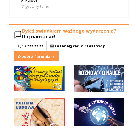
w Polsce
3 godziny temu
Byłeś świadkiem ważnego wydarzenia?
Daj nam znać!
17 222 22 22
antena@radio.rzeszow.pl
Otwórz formularz