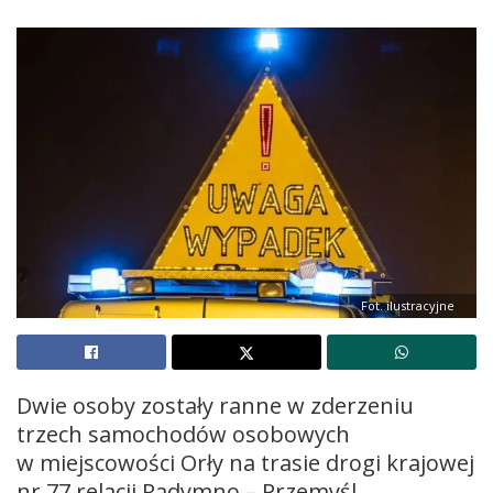
Fot. ilustracyjne
Dwie osoby zostały ranne w zderzeniu
trzech samochodów osobowych
w miejscowości Orły na trasie drogi krajowej
nr 77 relacji Radymno – Przemyśl