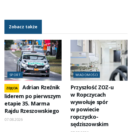
Zobacz także
SPORT
WIADOMOŚCI
Adrian Rzeźnik
Przyszłość ZOZ-u
ZDJĘCIA
w Ropczycach
liderem po pierwszym
wywołuje spór
etapie 35. Marma
w powiecie
Rajdu Rzeszowskiego
ropczycko-
07.08.2026
sędziszowskim