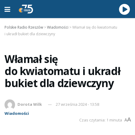
Polskie Radio Rzeszów
>
Wiadomości
>
Włamał się do kwiatomatu
i ukradł bukiet dla dziewczyny
Włamał się
do kwiatomatu i ukradł
bukiet dla dziewczyny
Dorota Wilk
27 września 2024 - 13:58
Wiadomości
A
Czas czytania: 1 minuta
A