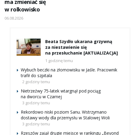
ma zmieniać się
w rolkowisko
06.08.2026
Beata Szydło ukarana grzywną
za niestawienie się
na przesłuchanie [AKTUALIZACJA]
1 godzinę temu
Wybuch beczki na złomowisku w Jaśle. Pracownik
trafił do szpitala
2 godziny temu
Nietrzeźwy 75-latek wtargnął pod pociąg
na dworcu w Czarnej
3 godziny temu
Rekordowo niski poziom Sanu. Wstrzymano
dostawy wody dla przemysłu w Stalowej Woli
3 godziny temu
Rzeszów zajął drugie miejsce w rankingu „Beyond