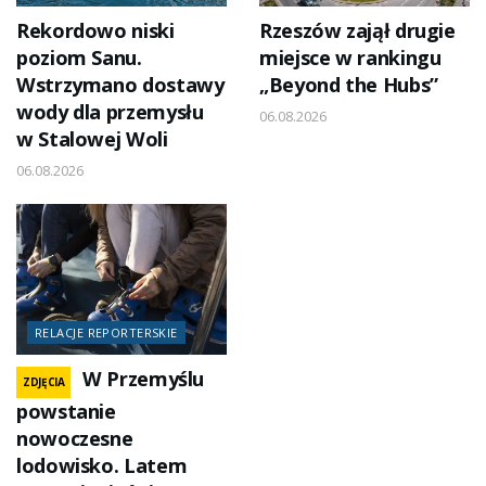
Rekordowo niski
Rzeszów zajął drugie
poziom Sanu.
miejsce w rankingu
Wstrzymano dostawy
„Beyond the Hubs”
wody dla przemysłu
06.08.2026
w Stalowej Woli
06.08.2026
RELACJE REPORTERSKIE
W Przemyślu
ZDJĘCIA
powstanie
nowoczesne
lodowisko. Latem