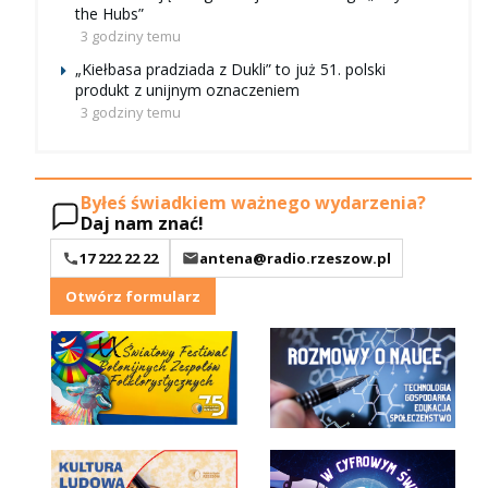
the Hubs”
3 godziny temu
„Kiełbasa pradziada z Dukli” to już 51. polski
produkt z unijnym oznaczeniem
3 godziny temu
Byłeś świadkiem ważnego wydarzenia?
Daj nam znać!
17 222 22 22
antena@radio.rzeszow.pl
Otwórz formularz