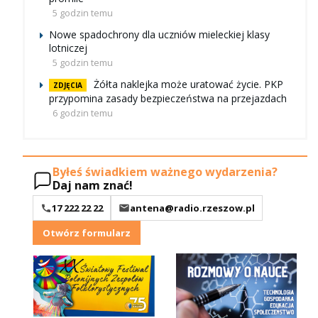
5 godzin temu
Nowe spadochrony dla uczniów mieleckiej klasy
lotniczej
5 godzin temu
Żółta naklejka może uratować życie. PKP
ZDJĘCIA
przypomina zasady bezpieczeństwa na przejazdach
6 godzin temu
Byłeś świadkiem ważnego wydarzenia?
Daj nam znać!
17 222 22 22
antena@radio.rzeszow.pl
Otwórz formularz