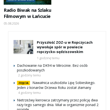
Radio Biwak na Szlaku
Filmowym w Łańcucie
05.08.2026
Przyszłość ZOZ-u w Ropczycach
wywołuje spór w powiecie
ropczycko-sędziszowskim
1 godzinę temu
Dachowanie na DK94 w Mirocinie. Bez osób
poszkodowanych
2 godziny temu
Nawałnica uszkodziła Lipę Sobieskiego.
ZDJĘCIA
Jeden z konarów Drzewa Roku został złamany
4 godziny temu
Nietrzeźwy kierowca zatrzymany przez policję dwa
razy tego samego dnia. Miał w organizmie ponad 2
promile