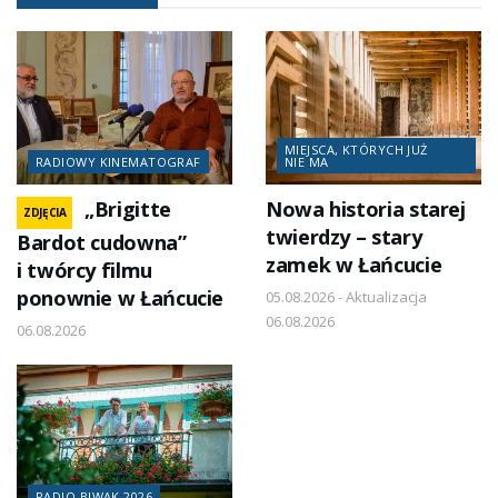
MIEJSCA, KTÓRYCH JUŻ
RADIOWY KINEMATOGRAF
NIE MA
„Brigitte
Nowa historia starej
ZDJĘCIA
twierdzy – stary
Bardot cudowna”
zamek w Łańcucie
i twórcy filmu
ponownie w Łańcucie
05.08.2026 - Aktualizacja
06.08.2026
06.08.2026
RADIO BIWAK 2026