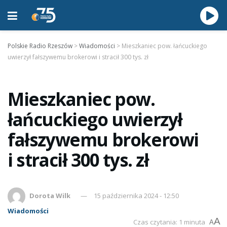
Polskie Radio Rzeszów
>
Wiadomości
>
Mieszkaniec pow. łańcuckiego
uwierzył fałszywemu brokerowi i stracił 300 tys. zł
Mieszkaniec pow.
łańcuckiego uwierzył
fałszywemu brokerowi
i stracił 300 tys. zł
Dorota Wilk
15 października 2024 - 12:50
Wiadomości
A
Czas czytania: 1 minuta
A