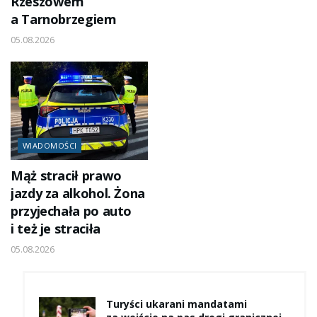
Rzeszowem
a Tarnobrzegiem
05.08.2026
WIADOMOŚCI
Mąż stracił prawo
jazdy za alkohol. Żona
przyjechała po auto
i też je straciła
05.08.2026
Turyści ukarani mandatami