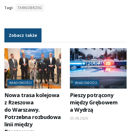
Tagi:
TARNOBRZEG
Zobacz także
WIADOMOŚCI
WIADOMOŚCI
Nowa trasa kolejowa
Pieszy potrącony
z Rzeszowa
między Grębowem
do Warszawy.
a Wydrzą
Potrzebna rozbudowa
05.08.2026
linii między