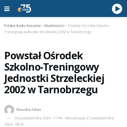
Polskie Radio Rzeszów
>
Wiadomości
>
Powstał Ośrodek Szkolno-
Treningowy Jednostki Strzeleckiej 2002 w Tarnobrzegu
Powstał Ośrodek
Szkolno-Treningowy
Jednostki Strzeleckiej
2002 w Tarnobrzegu
Klaudia Fałat
26 października 2024 - 17:44 - Aktualizacja 27 października
2024 - 08:25