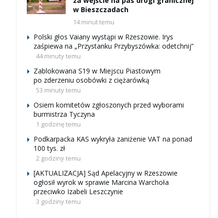
za wejście na pas drogi granicznej
w Bieszczadach
14 minut temu
Polski głos Vaiany wystąpi w Rzeszowie. Irys
zaśpiewa na „Przystanku Przybyszówka: odetchnij”
44 minuty temu
Zablokowana S19 w Miejscu Piastowym
po zderzeniu osobówki z ciężarówką
53 minuty temu
Osiem komitetów zgłoszonych przed wyborami
burmistrza Tyczyna
1 godzinę temu
Podkarpacka KAS wykryła zaniżenie VAT na ponad
100 tys. zł
2 godziny temu
[AKTUALIZACJA] Sąd Apelacyjny w Rzeszowie
ogłosił wyrok w sprawie Marcina Warchoła
przeciwko Izabeli Leszczynie
3 godziny temu