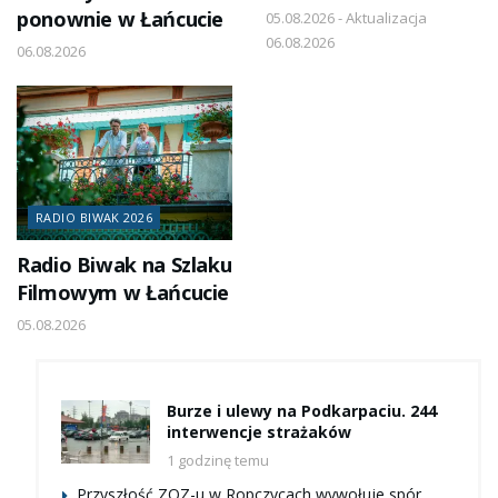
ponownie w Łańcucie
05.08.2026 - Aktualizacja
06.08.2026
06.08.2026
RADIO BIWAK 2026
Radio Biwak na Szlaku
Filmowym w Łańcucie
05.08.2026
Burze i ulewy na Podkarpaciu. 244
interwencje strażaków
1 godzinę temu
Przyszłość ZOZ-u w Ropczycach wywołuje spór