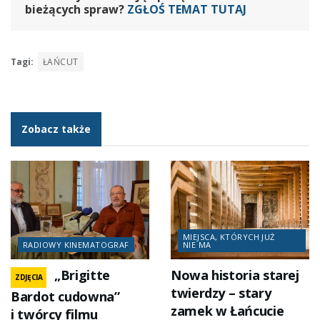
bieżących spraw?
ZGŁOŚ TEMAT TUTAJ
Tagi:
ŁAŃCUT
Zobacz także
MIEJSCA, KTÓRYCH JUŻ
RADIOWY KINEMATOGRAF
NIE MA
„Brigitte
Nowa historia starej
ZDJĘCIA
twierdzy – stary
Bardot cudowna”
zamek w Łańcucie
i twórcy filmu