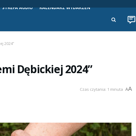
STREFA AUDIO
KALENDARZ WYDARZEŃ
ej 2024”
mi Dębickiej 2024”
A
Czas czytania: 1 minuta
A