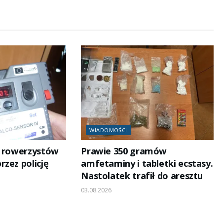
WIADOMOŚCI
h rowerzystów
Prawie 350 gramów
zez policję
amfetaminy i tabletki ecstasy.
Nastolatek trafił do aresztu
03.08.2026