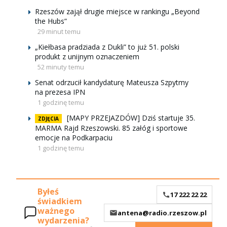
Rzeszów zajął drugie miejsce w rankingu „Beyond
the Hubs”
29 minut temu
„Kiełbasa pradziada z Dukli” to już 51. polski
produkt z unijnym oznaczeniem
52 minuty temu
Senat odrzucił kandydaturę Mateusza Szpytmy
na prezesa IPN
1 godzinę temu
[MAPY PRZEJAZDÓW] Dziś startuje 35.
ZDJĘCIA
MARMA Rajd Rzeszowski. 85 załóg i sportowe
emocje na Podkarpaciu
1 godzinę temu
Byłeś
17 222 22 22
świadkiem
ważnego
antena@radio.rzeszow.pl
wydarzenia?