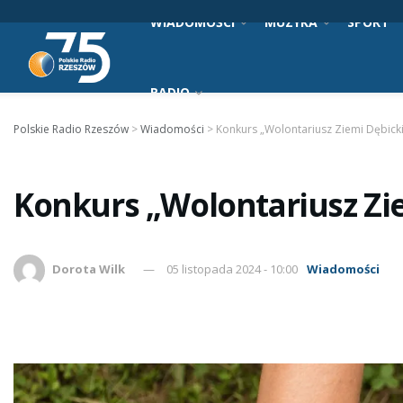
WIADOMOŚCI
MUZYKA
SPORT
RADIO
Polskie Radio Rzeszów
>
Wiadomości
>
Konkurs „Wolontariusz Ziemi Dębicki
Konkurs „Wolontariusz Zie
Dorota Wilk
05 listopada 2024 - 10:00
Wiadomości