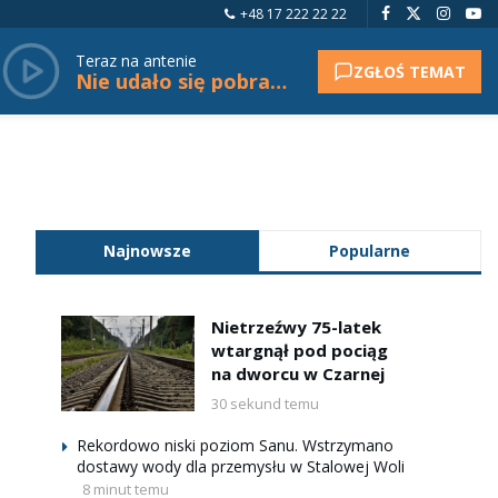
+48 17 222 22 22
Teraz na antenie
ZGŁOŚ TEMAT
Nie udało się pobrać tytułu.
Najnowsze
Popularne
Nietrzeźwy 75-latek
wtargnął pod pociąg
na dworcu w Czarnej
30 sekund temu
Rekordowo niski poziom Sanu. Wstrzymano
dostawy wody dla przemysłu w Stalowej Woli
8 minut temu