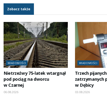
Zobacz także
WIADOMOŚCI
WIADOMOŚCI
Nietrzeźwy 75-latek wtargnął
Trzech pijanyc
pod pociąg na dworcu
zatrzymanych pr
w Czarnej
w Dębicy
06.08.2026
03.08.2026