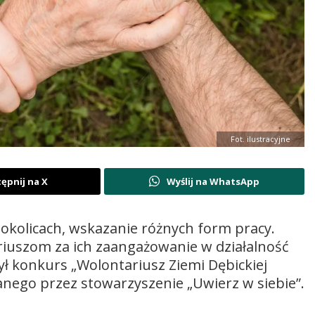
Fot. ilustracyjne
ępnij na X
Wyślij na WhatsApp
 okolicach, wskazanie różnych form pracy.
iuszom za ich zaangażowanie w działalność
ył konkurs „Wolontariusz Ziemi Dębickiej
anego przez stowarzyszenie „Uwierz w siebie”.