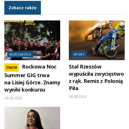
Zobacz także
WIADOMOŚCI
SPORT
Rockowa Noc
Stal Rzeszów
ZDJĘCIA
wypuściła zwycięstwo
Summer GIG trwa
z rąk. Remis z Polonią
na Lisiej Górze. Znamy
Piła
wyniki konkursu
08.08.2026
08.08.2026