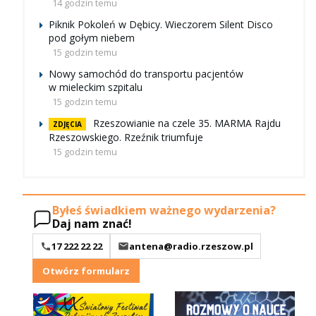
14 godzin temu
Piknik Pokoleń w Dębicy. Wieczorem Silent Disco
pod gołym niebem
15 godzin temu
Nowy samochód do transportu pacjentów
w mieleckim szpitalu
15 godzin temu
Rzeszowianie na czele 35. MARMA Rajdu
ZDJĘCIA
Rzeszowskiego. Rzeźnik triumfuje
15 godzin temu
Byłeś świadkiem ważnego wydarzenia?
Daj nam znać!
17 222 22 22
antena@radio.rzeszow.pl
Otwórz formularz