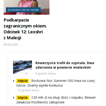
ZAGRANICZNYM OKIEM
Podkarpacie
zagranicznym okiem.
Odcinek 12: Lexshri
z Malezji
08.08.2026
Rowerzysta trafił do szpitala. Dwa
zdarzenia w powiecie mieleckim
9 godzin temu
Rockowa Noc Summer GIG trwa na Lisiej
ZDJĘCIA
Górze. Znamy wyniki konkursu
10 godzin temu
120 mln zł na skup zbóż i rzepaku. Elewarr
ZDJĘCIA
zwiększa możliwości zakupowe