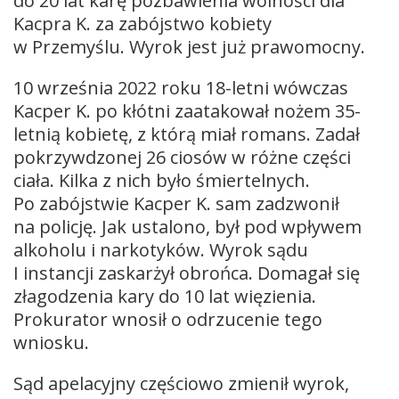
do 20 lat karę pozbawienia wolności dla
Kacpra K. za zabójstwo kobiety
w Przemyślu. Wyrok jest już prawomocny.
10 września 2022 roku 18-letni wówczas
Kacper K. po kłótni zaatakował nożem 35-
letnią kobietę, z którą miał romans. Zadał
pokrzywdzonej 26 ciosów w różne części
ciała. Kilka z nich było śmiertelnych.
Po zabójstwie Kacper K. sam zadzwonił
na policję. Jak ustalono, był pod wpływem
alkoholu i narkotyków. Wyrok sądu
I instancji zaskarżył obrońca. Domagał się
złagodzenia kary do 10 lat więzienia.
Prokurator wnosił o odrzucenie tego
wniosku.
Sąd apelacyjny częściowo zmienił wyrok,